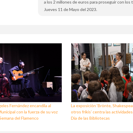
a los 2 millones de euros para proseguir con los 
Jueves 11 de Mayo del 2023.
eles Fernández encandila al
La exposición ‘Brönte, Shakespea
unicipal con la fuerza de su voz
otros frikis’ centra las actividades
I Semana del Flamenco
Día de las Bibliotecas