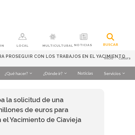
BUSCAR
NOTICIAS
ÓN
LOCAL
MULTICULTURAL
RA PROSEGUIR CON LOS TRABAJOS EN EL YACIMIENTO
Inicio
Cultura
Noticias
¿Qué hacer?
¿Dónde ir?
Servicios
 la solicitud de una
millones de euros para
n el Yacimiento de Ciavieja