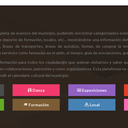
mpleta de eventos del municipio, pudiendo encontrar categorizados even
e deporte de formación, locales, etc... mostrándote una información det
ión, líneas de transportes, líneas de autobús, formas de comprar la e
 servicios como farmacias en el ejido, el tiempo, guía de asociaciones, guí
 información para todos los ciudadan@s que quieran visitarnos y saber q
con colaboraciones, patrocinio y como organizadores. Esta plataforma no 
ir el calendario cultural del municipio.
Danza
Exposiciones
Formación
Local