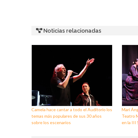
Noticias relacionadas
Camela hace cantar a todo el Auditorio los
Mari Áng
temas más populares de sus 30 años
Teatro M
sobre los escenarios
en la II