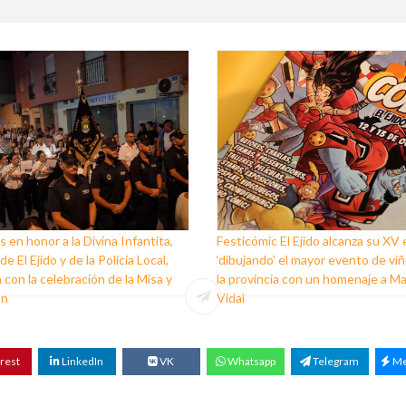
s en honor a la Divina Infantita,
Festicómic El Ejido alcanza su XV 
e El Ejido y de la Policía Local,
‘dibujando’ el mayor evento de vi
 con la celebración de la Misa y
la provincia con un homenaje a M
ón
Vidal
rest
LinkedIn
VK
Whatsapp
Telegram
Me