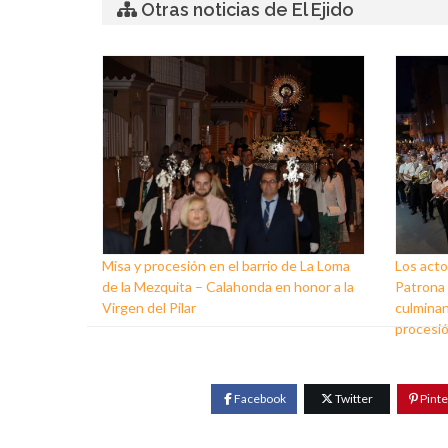
Otras noticias de El Ejido
Misa y procesión en el barrio de La Loma
Los acto
de la Mezquita – Calahonda en honor a la
Patrona d
Virgen del Pilar
culminan
procesi
Facebook
Twitter
Pinte