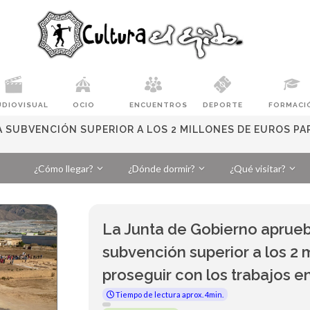
UDIOVISUAL
OCIO
ENCUENTROS
DEPORTE
FORMACI
A SUBVENCIÓN SUPERIOR A LOS 2 MILLONES DE EUROS PA
¿Cómo llegar?
¿Dónde dormir?
¿Qué visitar?
La Junta de Gobierno aprueba
subvención superior a los 2 
proseguir con los trabajos e
Tiempo de lectura aprox. 4min.