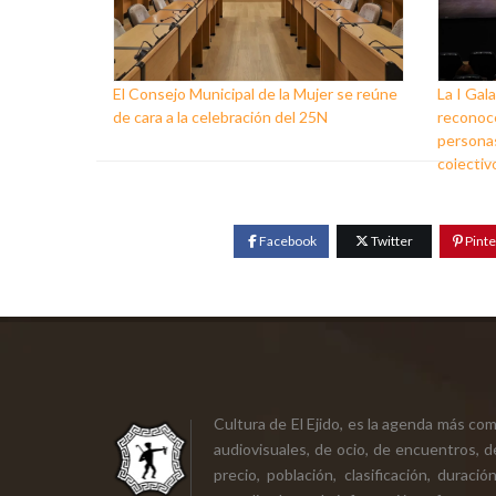
El Consejo Municipal de la Mujer se reúne
La I Gala
de cara a la celebración del 25N
reconoce
personas
colectiv
Facebook
Twitter
Pinte
Cultura de El Ejido, es la agenda más co
audiovisuales, de ocio, de encuentros, d
precio, población, clasificación, durac