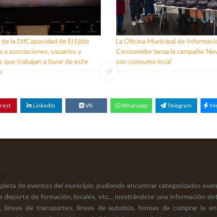
 de la DifCapacidad de El Ejido
La Oficina Municipal de Informaci
 a asociaciones, usuarios y
Consumidor lanza la campaña ‘Na
 que trabajan a favor de este
con consumo local’
o
rest
LinkedIn
VK
Whatsapp
Telegram
Me
mpleta de eventos del municipio, pudiendo encontrar categorizados even
e deporte de formación, locales, etc... mostrándote una información det
ión, líneas de transportes, líneas de autobús, formas de comprar la e