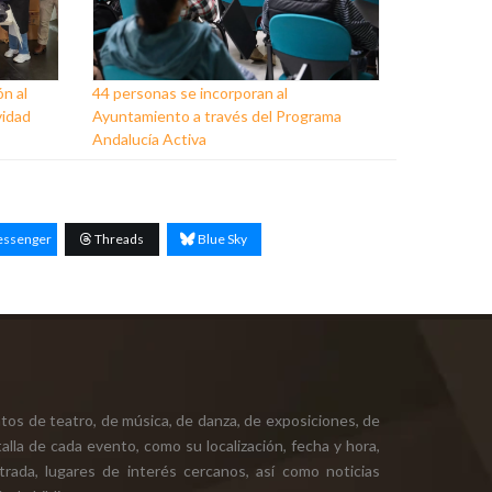
ón al
44 personas se incorporan al
vidad
Ayuntamiento a través del Programa
Andalucía Activa
ssenger
Threads
Blue Sky
tos de teatro, de música, de danza, de exposiciones, de
alla de cada evento, como su localización, fecha y hora,
ntrada, lugares de interés cercanos, así como noticias