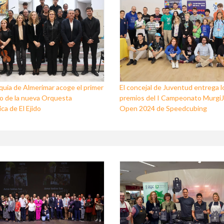
quia de Almerimar acoge el primer
El concejal de Juventud entrega l
o de la nueva Orquesta
premios del I Campeonato Murgi
ca de El Ejido
Open 2024 de Speedcubing