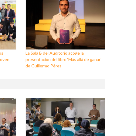
os
La Sala B del Auditorio acoge la
Joven
presentación del libro ‘Más allá de ganar’
de Guillermo Pérez