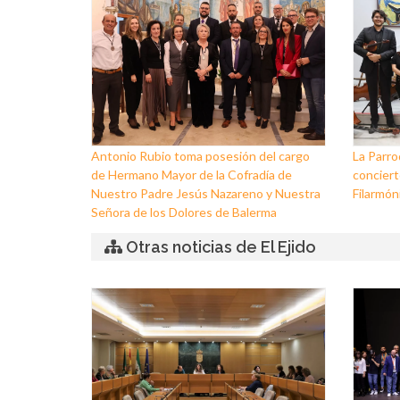
Antonio Rubio toma posesión del cargo
La Parro
de Hermano Mayor de la Cofradía de
conciert
Nuestro Padre Jesús Nazareno y Nuestra
Filarmóni
Señora de los Dolores de Balerma
Otras noticias de El Ejido