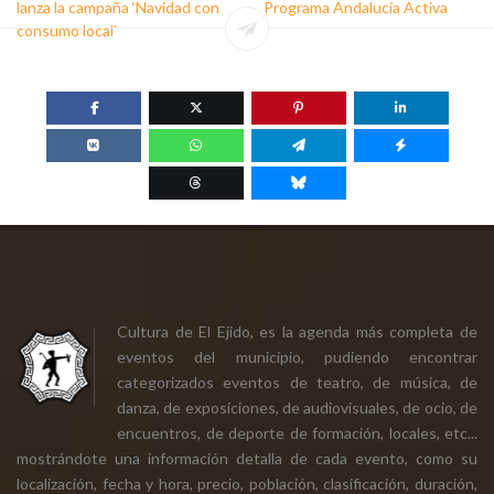
lanza la campaña ‘Navidad con
Programa Andalucía Activa
consumo local’
Cultura de El Ejido, es la agenda más completa de
eventos del municipio, pudiendo encontrar
categorizados eventos de teatro, de música, de
danza, de exposiciones, de audiovisuales, de ocio, de
encuentros, de deporte de formación, locales, etc...
mostrándote una información detalla de cada evento, como su
localización, fecha y hora, precio, población, clasificación, duración,