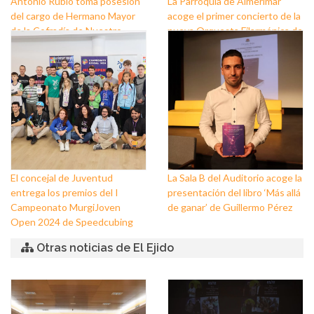
Antonio Rubio toma posesión
La Parroquia de Almerimar
del cargo de Hermano Mayor
acoge el primer concierto de la
de la Cofradía de Nuestro
nueva Orquesta Filarmónica de
Padre Jesús Nazareno y
El Ejido
Nuestra Señora de los Dolores
de Balerma
El concejal de Juventud
La Sala B del Auditorio acoge la
entrega los premios del I
presentación del libro ‘Más allá
Campeonato MurgiJoven
de ganar’ de Guillermo Pérez
Open 2024 de Speedcubing
Otras noticias de El Ejido