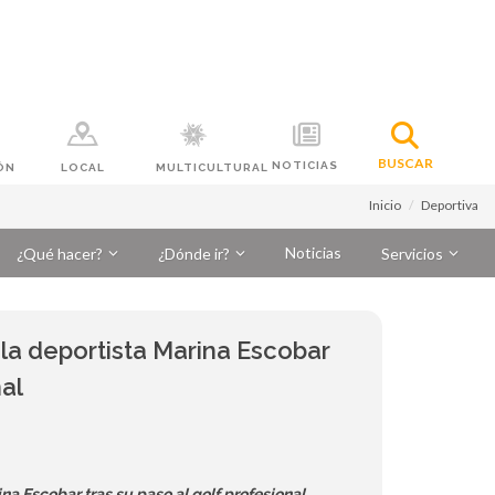
BUSCAR
NOTICIAS
ÓN
LOCAL
MULTICULTURAL
Inicio
Deportiva
Noticias
¿Qué hacer?
¿Dónde ir?
Servicios
 la deportista Marina Escobar
nal
ina Escobar tras su paso al golf profesional