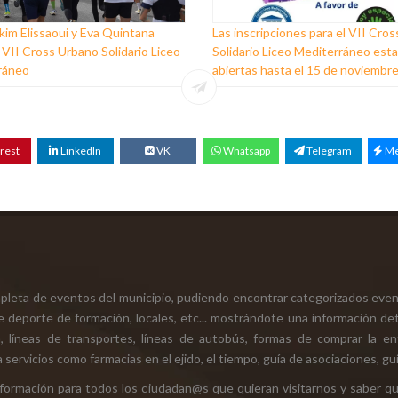
im Elissaoui y Eva Quintana
Las inscripciones para el VII Cro
 VII Cross Urbano Solidario Liceo
Solidario Liceo Mediterráneo est
ráneo
abiertas hasta el 15 de noviembr
rest
LinkedIn
VK
Whatsapp
Telegram
Me
mpleta de eventos del municipio, pudiendo encontrar categorizados even
e deporte de formación, locales, etc... mostrándote una información det
ión, líneas de transportes, líneas de autobús, formas de comprar la e
 servicios como farmacias en el ejido, el tiempo, guía de asociaciones, guí
 información para todos los ciudadan@s que quieran visitarnos y saber q