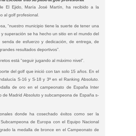
e El Ejido, María José Martín, ha recibido a la
 al golf profesional.
a, “nuestro municipio tiene la suerte de tener una
o y superación se ha hecho un sitio en el mundo del
 senda de esfuerzo y dedicación, de entrega, de
grandes resultados deportivos”.
retos está “seguir jugando al máximo nivel”.
orte del golf que inició con tan solo 15 años. En el
dalucía S-16 y S-18 y 3ª en el Ranking Absoluto.
edalla de oro en el campeonato de España Inter
to de Madrid Absoluto y subcampeona de España s-
cionales donde ha cosechado éxitos como ser la
y Subcampeona de Europa con el Equipo Nacional
grado la medalla de bronce en el Campeonato de