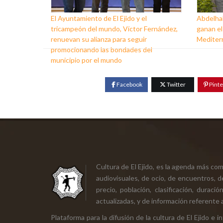
El Ayuntamiento de El Ejido y el
Abdelhak
tricampeón del mundo, Víctor Fernández,
ganan el
renuevan su alianza para seguir
Mediter
promocionando las bondades del
municipio por el mundo
Facebook
Twitter
Pinte
Cultura de El Ejido, es la agenda más co
audiovisuales, de ocio, de encuentros, d
precio, población, clasificación, durac
actualizadas, y de información referente a
Plataforma para la difusión de la cultura de El Ejido e