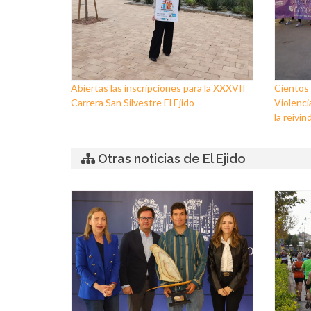
Abiertas las inscripciones para la XXXVII
Cientos 
Carrera San Silvestre El Ejido
Violenci
la reivin
Otras noticias de El Ejido