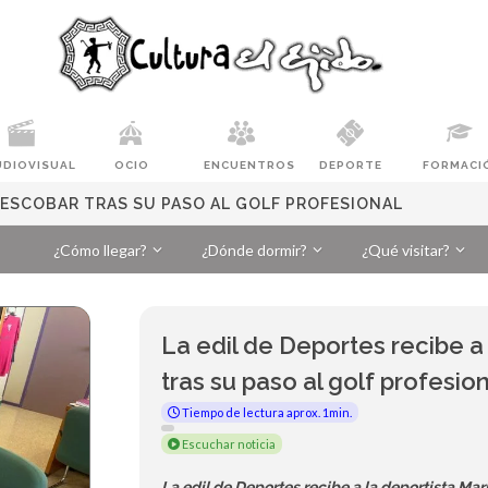
UDIOVISUAL
OCIO
ENCUENTROS
DEPORTE
FORMACI
A ESCOBAR TRAS SU PASO AL GOLF PROFESIONAL
¿Cómo llegar?
¿Dónde dormir?
¿Qué visitar?
La edil de Deportes recibe a
tras su paso al golf profesio
Tiempo de lectura aprox. 1min.
Escuchar noticia
La edil de Deportes recibe a la deportista Mar