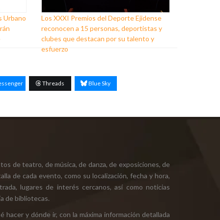
ss Urbano
Los XXXI Premios del Deporte Ejidense
arán
reconocen a 15 personas, deportistas y
e
clubes que destacan por su talento y
esfuerzo
ssenger
Threads
Blue Sky
tos de teatro, de música, de danza, de exposiciones, de
alla de cada evento, como su localización, fecha y hora,
ntrada, lugares de interés cercanos, así como noticias
a de bibliotecas.
ué hacer y dónde ir, con la máxima información detallada