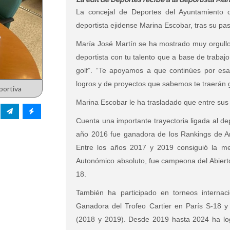
La concejal de Deportes del Ayuntamiento d
deportista ejidense Marina Escobar, tras su paso
María José Martín se ha mostrado muy orgullos
deportista con tu talento que a base de trabaj
golf”. “Te apoyamos a que continúes por esa
logros y de proyectos que sabemos te traerán 
portiva
Marina Escobar le ha trasladado que entre sus 
Cuenta una importante trayectoria ligada al dep
año 2016 fue ganadora de los Rankings de An
Entre los años 2017 y 2019 consiguió la m
Autonómico absoluto, fue campeona del Abier
18.
También ha participado en torneos interna
Ganadora del Trofeo Cartier en París S-18 
(2018 y 2019). Desde 2019 hasta 2024 ha lo