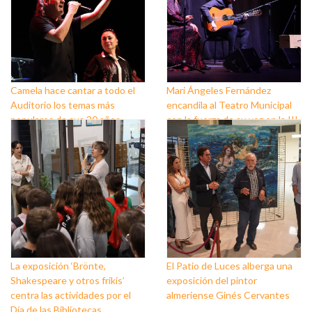
Camela hace cantar a todo el
Mari Ángeles Fernández
Auditorio los temas más
encandila al Teatro Municipal
populares de sus 30 años
con la fuerza de su voz en la III
sobre los escenarios
Semana del Flamenco
La exposición ‘Brönte,
El Patio de Luces alberga una
Shakespeare y otros frikis’
exposición del pintor
centra las actividades por el
almeriense Ginés Cervantes
Día de las Bibliotecas