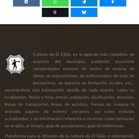
Cultura de El Ejido, es la agenda más completa de
eventos del municipio, pudiendo encontrar
categorizados eventos de teatro, de música, de
danza, de exposiciones, de audiovisuales, de ocio, de
encuentros, de deporte de formación, locales, etc...
mostrándote una información detalla de cada evento, como su
localización, fecha y hora, precio, población, clasificación, duración,
líneas de transportes, líneas de autobús, formas de comprar la
entrada, lugares de interés cercanos, así como noticias
actualizadas, y de información referente a servicios como farmacias
en el ejido, el tiempo, guía de asociaciones, guía de bibliotecas.
Plataforma para la difusión de la cultura de El Ejido e información