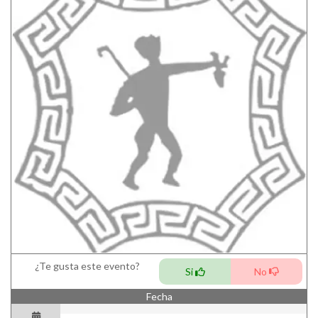
¿Te gusta este evento?
Si
No
Fecha