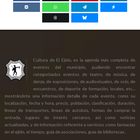
Cultura de El Ejido, es la agenda más completa de
eventos del municipio, pudiendo encontrar
categorizados eventos de teatro, de música, de
danza, de exposiciones, de audiovisuales, de ocio, de
encuentros, de deporte de formación, locales, etc...
mostrándote una información detalla de cada evento, como su
localización, fecha y hora, precio, población, clasificación, duración,
líneas de transportes, líneas de autobús, formas de comprar la
entrada, lugares de interés cercanos, así como noticias
actualizadas, y de información referente a servicios como farmacias
en el ejido, el tiempo, guía de asociaciones, guía de bibliotecas.