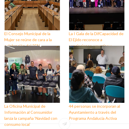
El Consejo Municipal de la
La I Gala de la DifCapacidad de
Mujer se reúne de cara a la
El Ejido reconoce a
celebración del 25N
asociaciones, usuarios y
personas que trabajan a favor
de este colectivo
La Oficina Municipal de
44 personas se incorporan al
Información al Consumidor
Ayuntamiento a través del
lanza la campaña ‘Navidad con
Programa Andalucía Activa
consumo local’