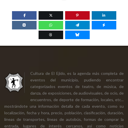
Cultura de El Ejido, es la agenda más completa de
eventos del municipio, pudiendo encontrar
categorizados eventos de teatro, de música, de
danza, de exposiciones, de audiovisuales, de ocio, de
encuentros, de deporte de formación, locales, etc...
mostrándote una información detalla de cada evento, como su
localización, fecha y hora, precio, población, clasificación, duración,
líneas de transportes, líneas de autobús, formas de comprar la
entrada, lugares de interés cercanos, así como noticias