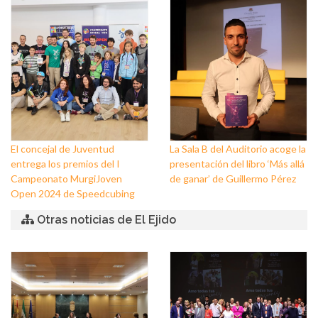
Padre Jesús Nazareno y
El Ejido
Nuestra Señora de los Dolores
de Balerma
El concejal de Juventud
La Sala B del Auditorio acoge la
entrega los premios del I
presentación del libro ‘Más allá
Campeonato MurgiJoven
de ganar’ de Guillermo Pérez
Open 2024 de Speedcubing
Otras noticias de El Ejido