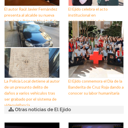
El autor Raúl Javier Fernández
El Ejido celebra el acto
presenta al alcalde su nueva
institucional en
novela ‘La Primera Navidad’ de
conmemoración de la
Las Crónicas de Sant Claus
Festividad de la Virgen del
Pilar, Patrona de la Guardia
Civil
La Policía Local detiene al autor
El Ejido conmemora el Día de la
de un presunto delito de
Banderita de Cruz Roja dando a
daños a varios vehículos tras
conocer su labor humanitaria
ser grabado por el sistema de
videovigilancia
Otras noticias de El Ejido