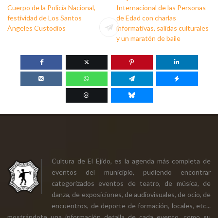
Cuerpo de la Policía Nacional,
Internacional de las Personas
festividad de Los Santos
de Edad con charlas
Ángeles Custodios
informativas, salidas culturales
y un maratón de baile
Cultura de El Ejido, es la agenda más completa de
eventos del municipio, pudiendo encontrar
categorizados eventos de teatro, de música, de
danza, de exposiciones, de audiovisuales, de ocio, de
encuentros, de deporte de formación, locales, etc...
mostrándote una información detalla de cada evento, como su