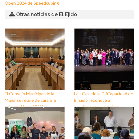
Open 2024 de Speedcubing
Otras noticias de El Ejido
El Consejo Municipal de la
La I Gala de la DifCapacidad de
Mujer se reúne de cara a la
El Ejido reconoce a
celebración del 25N
asociaciones, usuarios y
personas que trabajan a favor
de este colectivo