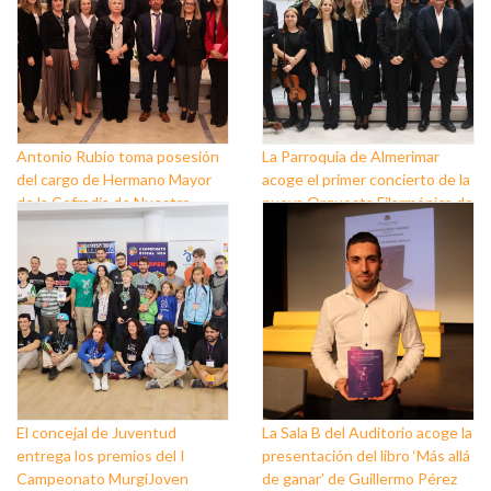
Antonio Rubio toma posesión
La Parroquia de Almerimar
del cargo de Hermano Mayor
acoge el primer concierto de la
de la Cofradía de Nuestro
nueva Orquesta Filarmónica de
Padre Jesús Nazareno y
El Ejido
Nuestra Señora de los Dolores
de Balerma
El concejal de Juventud
La Sala B del Auditorio acoge la
entrega los premios del I
presentación del libro ‘Más allá
Campeonato MurgiJoven
de ganar’ de Guillermo Pérez