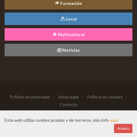
Formación
Local
Multicultural
Noticias
Política de privacidad
/
Aviso legal
/
Política de cookies
/
Contacto
Copyright © 2026 Todos los derechos reservados
Esta web utiliza cookies propias y de terceros, más info
aquí
.
Hecho con cariño desde
Acepto