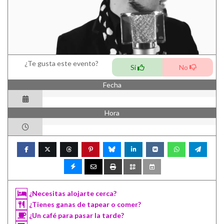
¿Te gusta este evento?
Si
No
Fecha
Hora
¿Necesitas alojarte cerca?
¿Tienes ganas de tapear o comer?
¿Un café para pasar la tarde?