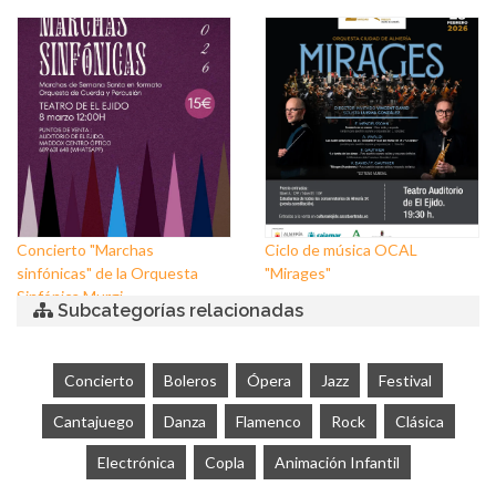
Concierto "Marchas
Ciclo de música OCAL
sinfónicas" de la Orquesta
"Mirages"
Sinfónica Murgi
Subcategorías relacionadas
Concierto
Boleros
Ópera
Jazz
Festival
Cantajuego
Danza
Flamenco
Rock
Clásica
Electrónica
Copla
Animación Infantil