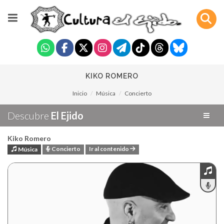
KIKO ROMERO
Inicio
Música
Concierto
Descubre
El Ejido
Kiko Romero
Concierto
Ir al contenido
Música