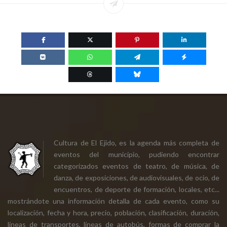
Cultura de El Ejido, es la agenda más completa de
eventos del municipio, pudiendo encontrar
categorizados eventos de teatro, de música, de
danza, de exposiciones, de audiovisuales, de ocio, de
encuentros, de deporte de formación, locales, etc...
mostrándote una información detalla de cada evento, como su
localización, fecha y hora, precio, población, clasificación, duración,
líneas de transportes, líneas de autobús, formas de comprar la