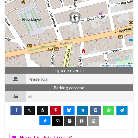
Leaflet
|
©
OpenStreetMap
Tipo de evento
Presencial
Parking cercano
Si
¿Necesitas alojarte cerca?