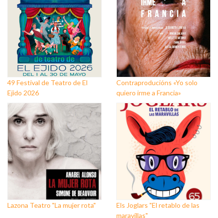
49 Festival de Teatro de El
Contraproducións «Yo solo
Ejido 2026
quiero irme a Francia»
Lazona Teatro "La mujer rota"
Els Joglars "El retablo de las
maravillas"