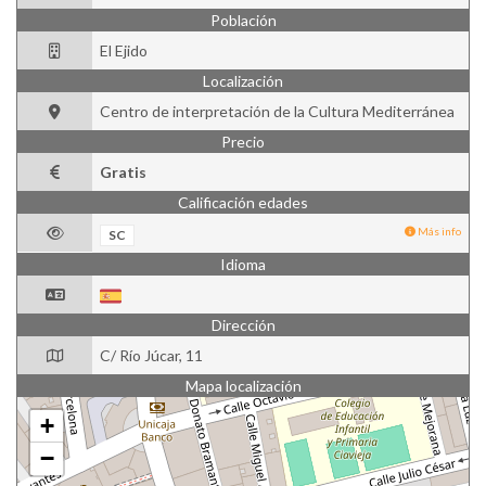
Población
El Ejido
Localización
Centro de interpretación de la Cultura Mediterránea
Precio
Gratis
Calificación edades
Más info
SC
Idioma
Dirección
C/ Río Júcar, 11
Mapa localización
+
−