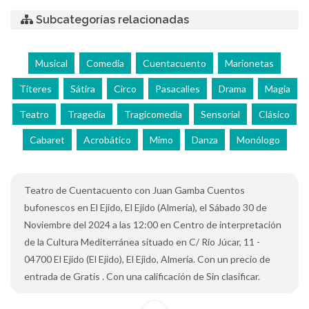
Subcategorías relacionadas
Musical
Comedia
Cuentacuento
Marionetas
Títeres
Sátira
Circo
Pasacalles
Drama
Magia
Teatro
Tragedia
Tragicomedia
Sensorial
Clásico
Cabaret
Acrobático
Mimo
Danza
Monólogo
Teatro de Cuentacuento con Juan Gamba Cuentos
bufonescos en El Ejido, El Ejido (Almería), el Sábado 30 de
Noviembre del 2024 a las 12:00 en Centro de interpretación
de la Cultura Mediterránea situado en C/ Río Júcar, 11 -
04700 El Ejido (El Ejido), El Ejido, Almería. Con un precio de
entrada de Gratis . Con una calificación de Sin clasificar.