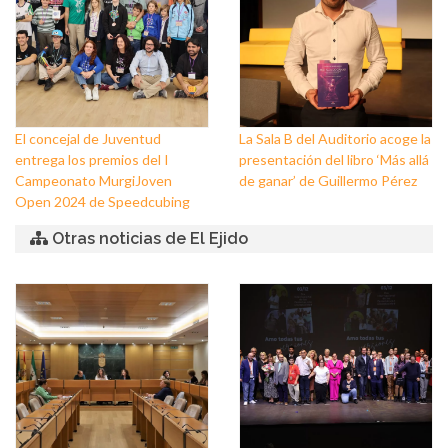
El concejal de Juventud
La Sala B del Auditorio acoge la
entrega los premios del I
presentación del libro ‘Más allá
Campeonato MurgiJoven
de ganar’ de Guillermo Pérez
Open 2024 de Speedcubing
Otras noticias de El Ejido