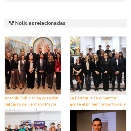
Noticias relacionadas
Antonio Rubio toma posesión
La Parroquia de Almerimar
del cargo de Hermano Mayor
acoge el primer concierto de la
de la Cofradía de Nuestro
nueva Orquesta Filarmónica de
Padre Jesús Nazareno y
El Ejido
Nuestra Señora de los Dolores
de Balerma