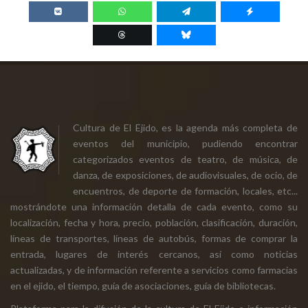
Cultura de El Ejido, es la agenda más completa de
eventos del municipio, pudiendo encontrar
categorizados eventos de teatro, de música, de
danza, de exposiciones, de audiovisuales, de ocio, de
encuentros, de deporte de formación, locales, etc...
mostrándote una información detalla de cada evento, como su
localización, fecha y hora, precio, población, clasificación, duración,
líneas de transportes, líneas de autobús, formas de comprar la
entrada, lugares de interés cercanos, así como noticias
actualizadas, y de información referente a servicios como farmacias
en el ejido, el tiempo, guía de asociaciones, guía de bibliotecas.