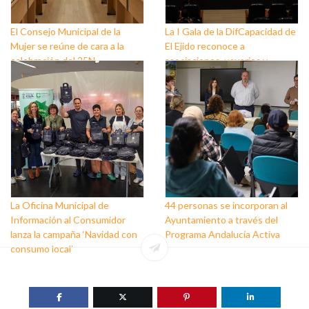
El Consejo Municipal de la
La I Gala de la DifCapacidad de
Mujer se reúne de cara a la
El Ejido reconoce a
celebración del 25N
asociaciones, usuarios y
personas que trabajan a favor
de este colectivo
La Oficina Municipal de
44 personas se incorporan al
Información al Consumidor
Ayuntamiento a través del
lanza la campaña ‘Navidad con
Programa Andalucía Activa
consumo local’