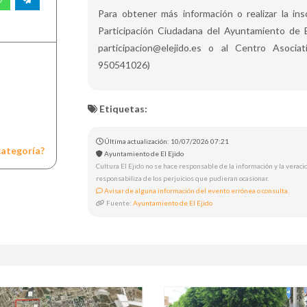
Para obtener más información o realizar la ins
Participación Ciudadana del Ayuntamiento de E
participacion@elejido.es o al Centro Asociat
950541026)
Etiquetas:
Última actualización: 10/07/2026 07:21
categoría?
Ayuntamiento de El Ejido
Cultura El Ejido no se hace responsable de la información y la veracid
responsabiliza de los perjuicios que pudieran ocasionar.
Avisar de alguna información del evento errónea o consulta.
Fuente:
Ayuntamiento de El Ejido