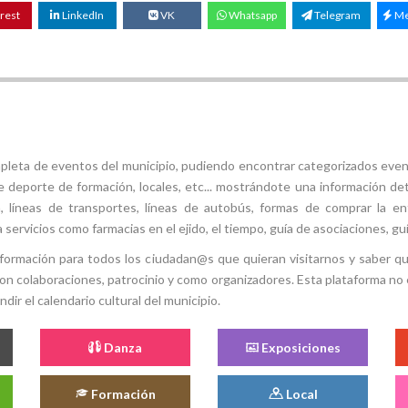
rest
LinkedIn
VK
Whatsapp
Telegram
Me
mpleta de eventos del municipio, pudiendo encontrar categorizados even
e deporte de formación, locales, etc... mostrándote una información det
ión, líneas de transportes, líneas de autobús, formas de comprar la e
 servicios como farmacias en el ejido, el tiempo, guía de asociaciones, guí
 información para todos los ciudadan@s que quieran visitarnos y saber q
con colaboraciones, patrocinio y como organizadores. Esta plataforma no 
ir el calendario cultural del municipio.
Danza
Exposiciones
Formación
Local