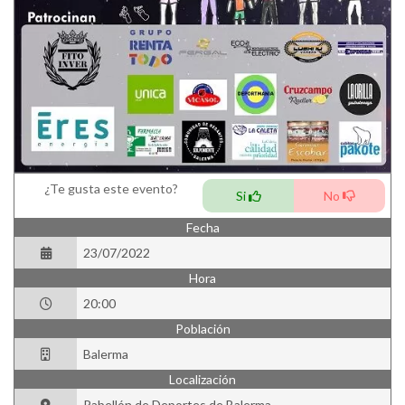
¿Te gusta este evento?
Si
No
Fecha
23/07/2022
Hora
20:00
Población
Balerma
Localización
Pabellón de Deportes de Balerma