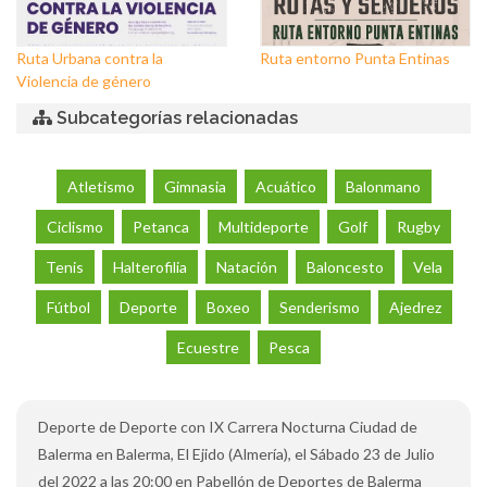
Ruta Urbana contra la
Ruta entorno Punta Entinas
Violencia de género
Subcategorías relacionadas
Atletismo
Gimnasia
Acuático
Balonmano
Ciclismo
Petanca
Multideporte
Golf
Rugby
Tenis
Halterofilia
Natación
Baloncesto
Vela
Fútbol
Deporte
Boxeo
Senderismo
Ajedrez
Ecuestre
Pesca
Deporte de Deporte con IX Carrera Nocturna Ciudad de
Balerma en Balerma, El Ejido (Almería), el Sábado 23 de Julio
del 2022 a las 20:00 en Pabellón de Deportes de Balerma