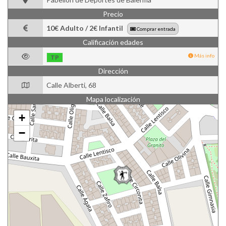
Precio
10€ Adulto / 2€ Infantil
Comprar entrada
Calificación edades
Más info
TP
Dirección
Calle Alberti, 68
Mapa localización
+
−