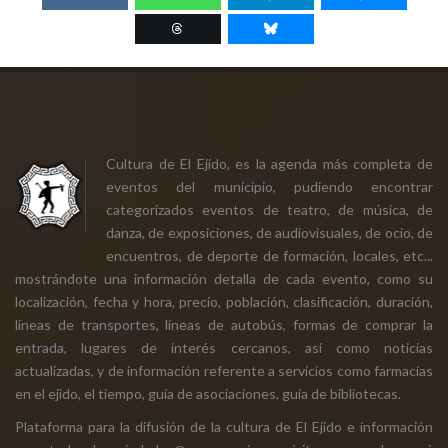
Cultura de El Ejido, es la agenda más completa de
eventos del municipio, pudiendo encontrar
categorizados eventos de teatro, de música, de
danza, de exposiciones, de audiovisuales, de ocio, de
encuentros, de deporte de formación, locales, etc...
mostrándote una información detalla de cada evento, como su
localización, fecha y hora, precio, población, clasificación, duración,
líneas de transportes, líneas de autobús, formas de comprar la
entrada, lugares de interés cercanos, así como noticias
actualizadas, y de información referente a servicios como farmacias
en el ejido, el tiempo, guía de asociaciones, guía de bibliotecas.
Plataforma para la difusión de la cultura de El Ejido e información