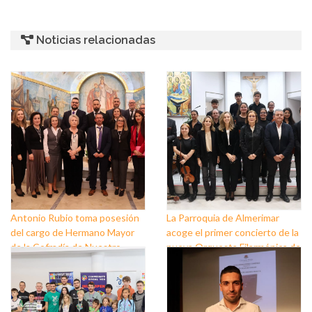
Noticias relacionadas
Antonio Rubio toma posesión
La Parroquia de Almerimar
del cargo de Hermano Mayor
acoge el primer concierto de la
de la Cofradía de Nuestro
nueva Orquesta Filarmónica de
Padre Jesús Nazareno y
El Ejido
Nuestra Señora de los Dolores
de Balerma