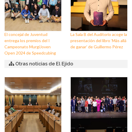
El concejal de Juventud
La Sala B del Auditorio acoge la
entrega los premios del I
presentación del libro ‘Más allá
Campeonato MurgiJoven
de ganar’ de Guillermo Pérez
Open 2024 de Speedcubing
Otras noticias de El Ejido