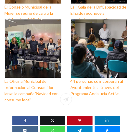
El Consejo Municipal de la
La I Gala de la DifCapacidad de
Mujer se reúne de cara a la
El Ejido reconoce a
celebración del 25N
asociaciones, usuarios y
personas que trabajan a favor
de este colectivo
La Oficina Municipal de
44 personas se incorporan al
Información al Consumidor
Ayuntamiento a través del
lanza la campaña ‘Navidad con
Programa Andalucía Activa
consumo local’