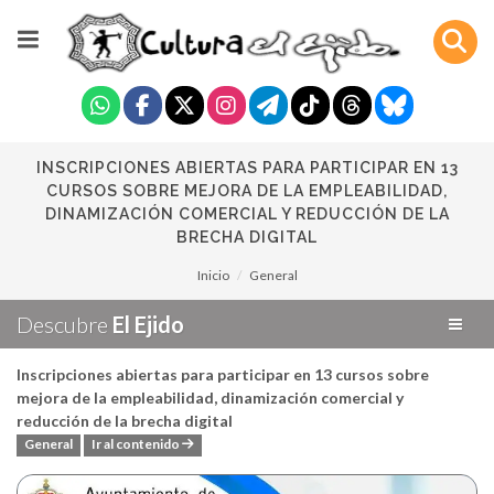
INSCRIPCIONES ABIERTAS PARA PARTICIPAR EN 13
CURSOS SOBRE MEJORA DE LA EMPLEABILIDAD,
DINAMIZACIÓN COMERCIAL Y REDUCCIÓN DE LA
BRECHA DIGITAL
Inicio
General
Descubre
El Ejido
Inscripciones abiertas para participar en 13 cursos sobre
mejora de la empleabilidad, dinamización comercial y
reducción de la brecha digital
General
Ir al contenido