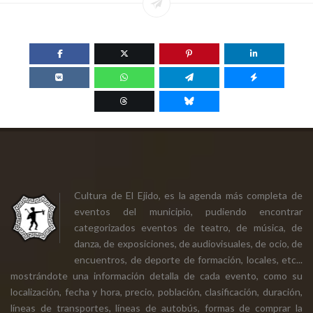
Cultura de El Ejido, es la agenda más completa de
eventos del municipio, pudiendo encontrar
categorizados eventos de teatro, de música, de
danza, de exposiciones, de audiovisuales, de ocio, de
encuentros, de deporte de formación, locales, etc...
mostrándote una información detalla de cada evento, como su
localización, fecha y hora, precio, población, clasificación, duración,
líneas de transportes, líneas de autobús, formas de comprar la