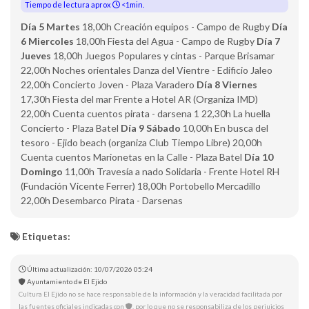
Tiempo de lectura aprox
<1min.
Día 5 Martes
18,00h Creación equipos - Campo de Rugby
Día
6 Miercoles
18,00h Fiesta del Agua - Campo de Rugby
Día 7
Jueves
18,00h Juegos Populares y cintas - Parque Brisamar
22,00h Noches orientales Danza del Vientre - Edificio Jaleo
22,00h Concierto Joven - Plaza Varadero
Día 8 Viernes
17,30h Fiesta del mar Frente a Hotel AR (Organiza IMD)
22,00h Cuenta cuentos pirata - darsena 1 22,30h La huella
Concierto - Plaza Batel
Día 9 Sábado
10,00h En busca del
tesoro - Ejido beach (organiza Club Tiempo Libre) 20,00h
Cuenta cuentos Marionetas en la Calle - Plaza Batel
Día 10
Domingo
11,00h Travesía a nado Solidaria - Frente Hotel RH
(Fundación Vicente Ferrer) 18,00h Portobello Mercadillo
22,00h Desembarco Pirata - Darsenas
Etiquetas:
Última actualización: 10/07/2026 05:24
Ayuntamiento de El Ejido
Cultura El Ejido no se hace responsable de la información y la veracidad facilitada por
las fuentes oficiales indicadas con
, por lo que no se responsabiliza de los perjuicios