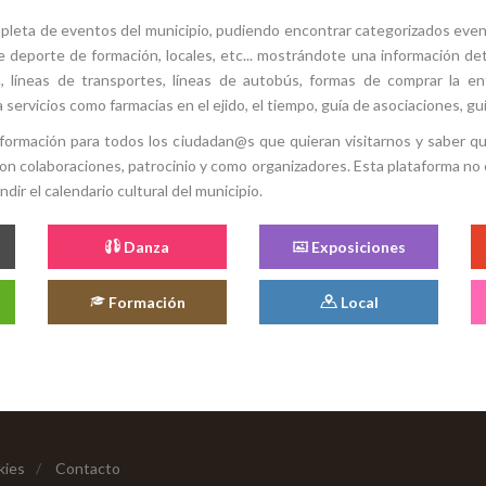
mpleta de eventos del municipio, pudiendo encontrar categorizados even
e deporte de formación, locales, etc... mostrándote una información det
ión, líneas de transportes, líneas de autobús, formas de comprar la e
 servicios como farmacias en el ejido, el tiempo, guía de asociaciones, guí
 información para todos los ciudadan@s que quieran visitarnos y saber q
con colaboraciones, patrocinio y como organizadores. Esta plataforma no 
ir el calendario cultural del municipio.
Danza
Exposiciones
Formación
Local
kies
/
Contacto