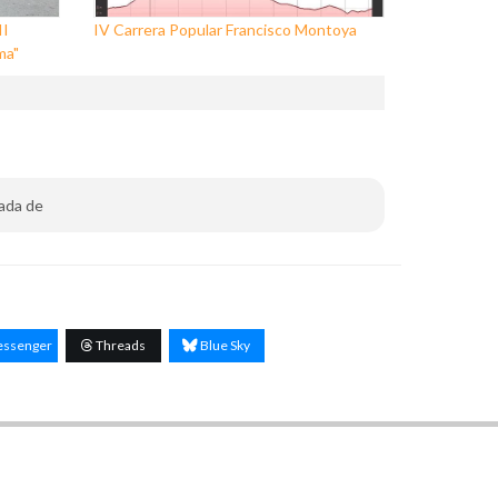
II
IV Carrera Popular Francisco Montoya
ma"
rada de
ssenger
Threads
Blue Sky