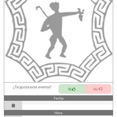
¿Te gusta este evento?
Si
No
Fecha
Hora