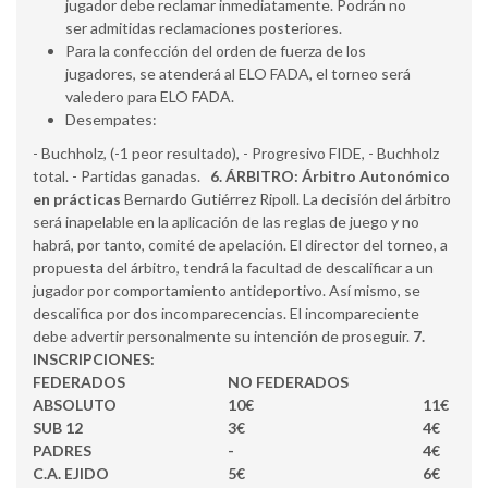
jugador debe reclamar inmediatamente. Podrán no
ser admitidas reclamaciones posteriores.
Para la confección del orden de fuerza de los
jugadores, se atenderá al ELO FADA, el torneo será
valedero para ELO FADA.
Desempates:
- Buchholz, (-1 peor resultado), - Progresivo FIDE, - Buchholz
total. - Partidas ganadas.
6. ÁRBITRO:
Árbitro Autonómico
en prácticas
Bernardo Gutiérrez Ripoll. La decisión del árbitro
será inapelable en la aplicación de las reglas de juego y no
habrá, por tanto, comité de apelación. El director del torneo, a
propuesta del árbitro, tendrá la facultad de descalificar a un
jugador por comportamiento antideportivo. Así mismo, se
descalifica por dos incomparecencias. El incompareciente
debe advertir personalmente su intención de proseguir.
7.
INSCRIPCIONES:
FEDERADOS
NO FEDERADOS
ABSOLUTO
10€
11€
SUB 12
3€
4€
PADRES
-
4€
C.A. EJIDO
5€
6€