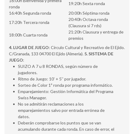
16:00h Bienvenida y primera
19:20h Sexta ronda
ronda
16:40h Segunda ronda
20:00h Séptima ronda
20:40h Octava ronda
17:20h Tercera ronda
(Clausura si 7 rds)
21:20h Clausura y entrega de
18:00h Cuarta ronda
premios
4. LUGAR DE JUEGO
: Círculo Cultural y Recreativo de El Ejido.
C/Granada, 133 04700 El Ejido (Almería).
5. SISTEMA DE
JUEGO
:
SUIZO A 7 u 8 RONDAS, según número de
jugadores.
Ritmo de Juego: 10’ + 5’’ por jugador.
Sorteo de Color 1ª ronda por programa informático.
Emparejamiento: Gestión Informática del Programa
Swiss Manager.
No se admitirán reclamaciones a los
emparejamientos salvo por entrada errónea de
datos.
Deberán comprobarse los puntos que se van
acumulando durante cada ronda. En caso de error, el