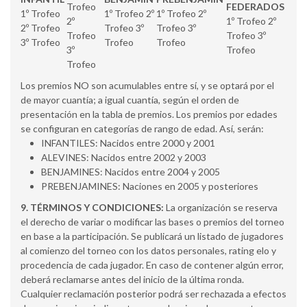
Trofeo
FEDERADOS
1º Trofeo
1º Trofeo 2º
1º Trofeo 2º
2º
1º Trofeo 2º
2º Trofeo
Trofeo 3º
Trofeo 3º
Trofeo
Trofeo 3º
3º Trofeo
Trofeo
Trofeo
3º
Trofeo
Trofeo
Los premios NO son acumulables entre sí, y se optará por el
de mayor cuantía; a igual cuantía, según el orden de
presentación en la tabla de premios. Los premios por edades
se configuran en categorías de rango de edad. Así, serán:
INFANTILES: Nacidos entre 2000 y 2001
ALEVINES: Nacidos entre 2002 y 2003
BENJAMINES: Nacidos entre 2004 y 2005
PREBENJAMINES: Naciones en 2005 y posteriores
9. TÉRMINOS Y CONDICIONES:
La organización se reserva
el derecho de variar o modificar las bases o premios del torneo
en base a la participación. Se publicará un listado de jugadores
al comienzo del torneo con los datos personales, rating elo y
procedencia de cada jugador. En caso de contener algún error,
deberá reclamarse antes del inicio de la última ronda.
Cualquier reclamación posterior podrá ser rechazada a efectos