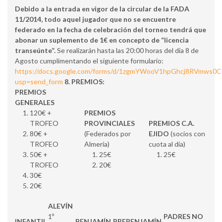
Debido a la entrada en vigor de la circular de la FADA
11/2014, todo aquel jugador que
no se encuentre
federado
en la fecha de celebración del torneo tendrá que
abonar un
suplemento de 1€
en concepto de “licencia
transeúnte”.
Se realizarán hasta las 20:00 horas del día 8 de
Agosto cumplimentando el siguiente formulario:
https://docs.google.com/forms/d/1zgmYWooV1hpGhcj8RVmws0C
usp=send_form
8. PREMIOS:
PREMIOS
GENERALES
120€ +
PREMIOS
TROFEO
PROVINCIALES
PREMIOS C.A.
80€ +
(Federados por
EJIDO
(socios con
TROFEO
Almería)
cuota al día)
50€ +
25€
25€
TROFEO
20€
30€
20€
ALEVÍN
1º
PADRES NO
INFANTIL
BENJAMÍN
PREBENJAMÍN