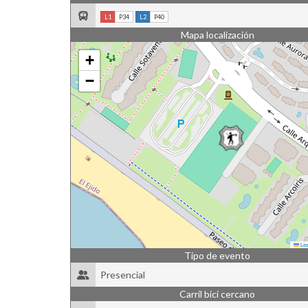
L1
P34
L2
P40
Mapa localización
+
−
Lea
Tipo de evento
Presencial
Carril bici cercano