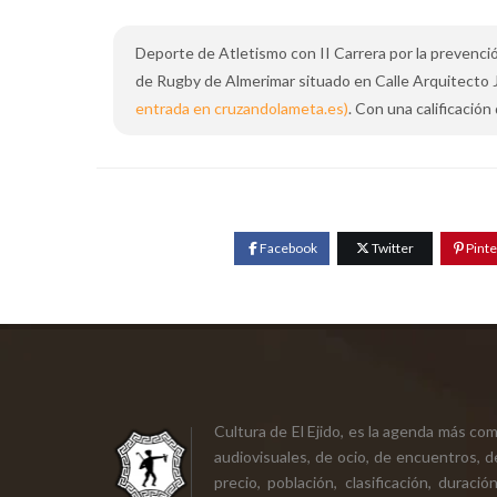
Deporte de Atletismo con II Carrera por la prevención
de Rugby de Almerimar situado en Calle Arquitecto Ju
entrada en cruzandolameta.es)
. Con una calificación 
Facebook
Twitter
Pinte
Cultura de El Ejido, es la agenda más co
audiovisuales, de ocio, de encuentros, d
precio, población, clasificación, durac