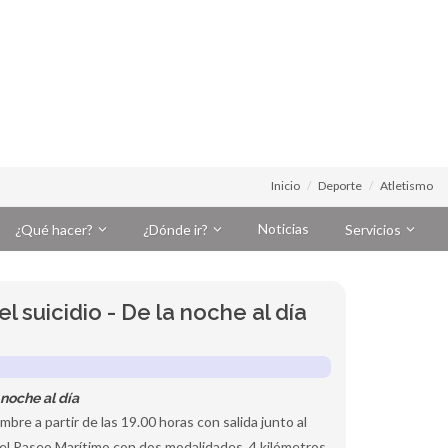
Inicio
Deporte
Atletismo
Noticias
¿Qué hacer?
¿Dónde ir?
Servicios
el suicidio - De la noche al día
 noche al día
mbre a partir de las 19.00 horas con salida junto al
el Paseo Marítimo con dos modalidades, 4 kilómetros