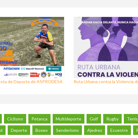
iesta de Deporte de ASPRODESA
Ruta Urbana contra la Violencia 
Ciclismo
Petanca
Multideporte
Golf
Rugby
Tenis
ol
Deporte
Boxeo
Senderismo
Ajedrez
Ecuestre