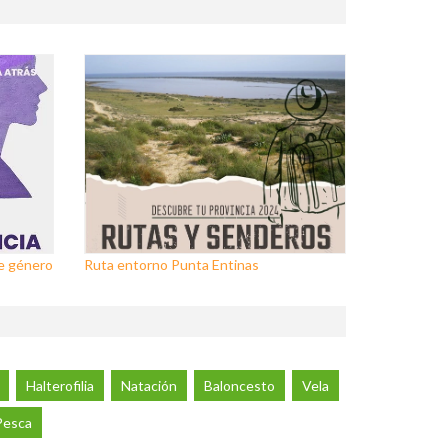
de género
Ruta entorno Punta Entinas
Halterofilia
Natación
Baloncesto
Vela
Pesca