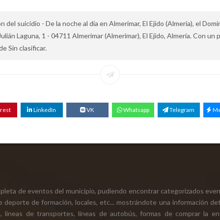
 del suicidio - De la noche al día en Almerimar, El Ejido (Almería), el 
lián Laguna, 1 - 04711 Almerimar (Almerimar), El Ejido, Almería. Con un 
de Sin clasificar.
rest
LinkedIn
VK
Whatsapp
Telegram
Me
mpleta de eventos del municipio, pudiendo encontrar categorizados even
e deporte de formación, locales, etc... mostrándote una información det
ión, líneas de transportes, líneas de autobús, formas de comprar la e