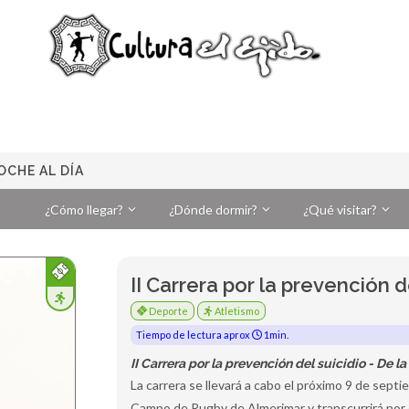
OCHE AL DÍA
¿Cómo llegar?
¿Dónde dormir?
¿Qué visitar?
II Carrera por la prevención d
Deporte
Atletismo
Tiempo de lectura aprox
1min.
II Carrera por la prevención del suicidio - De la
La carrera se llevará a cabo el próximo 9 de septie
Campo de Rugby de Almerimar y transcurrirá por 