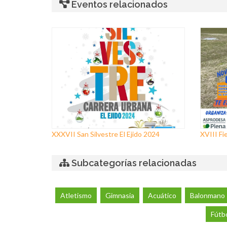
Eventos relacionados
XXXVII San Silvestre El Ejido 2024
XVIII F
Subcategorías relacionadas
Atletismo
Gimnasia
Acuático
Balonmano
Fútb