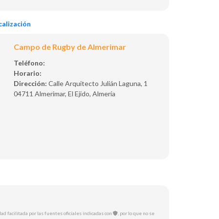
alización
Campo de Rugby de Almerimar
Teléfono:
Horario:
Dirección:
Calle Arquitecto Julián Laguna, 1
04711 Almerimar, El Ejido, Almería
ad facilitada por las fuentes oficiales indicadas con
, por lo que no se