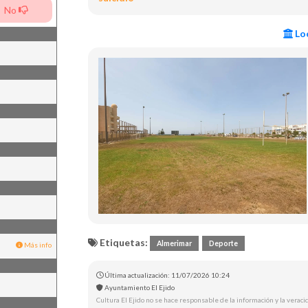
No
Loc
Etiquetas:
Almerimar
Deporte
Más info
Última actualización: 11/07/2026 10:24
Ayuntamiento El Ejido
Cultura El Ejido no se hace responsable de la información y la veracid