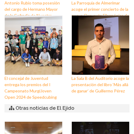
Antonio Rubio toma posesión
La Parroquia de Almerimar
del cargo de Hermano Mayor
acoge el primer concierto de la
de la Cofradía de Nuestro
nueva Orquesta Filarmónica de
Padre Jesús Nazareno y
El Ejido
Nuestra Señora de los Dolores
de Balerma
El concejal de Juventud
La Sala B del Auditorio acoge la
entrega los premios del I
presentación del libro ‘Más allá
Campeonato MurgiJoven
de ganar’ de Guillermo Pérez
Open 2024 de Speedcubing
Otras noticias de El Ejido