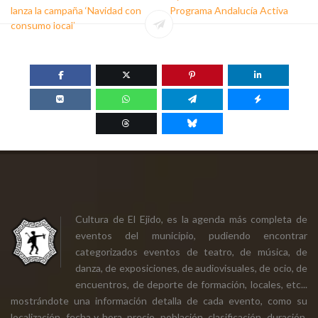
lanza la campaña ‘Navidad con
Programa Andalucía Activa
consumo local’
Cultura de El Ejido, es la agenda más completa de
eventos del municipio, pudiendo encontrar
categorizados eventos de teatro, de música, de
danza, de exposiciones, de audiovisuales, de ocio, de
encuentros, de deporte de formación, locales, etc...
mostrándote una información detalla de cada evento, como su
localización, fecha y hora, precio, población, clasificación, duración,