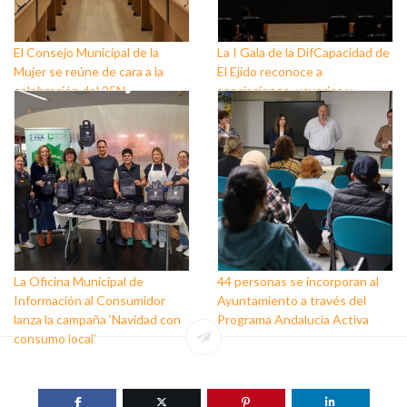
El Consejo Municipal de la
La I Gala de la DifCapacidad de
Mujer se reúne de cara a la
El Ejido reconoce a
celebración del 25N
asociaciones, usuarios y
personas que trabajan a favor
de este colectivo
La Oficina Municipal de
44 personas se incorporan al
Información al Consumidor
Ayuntamiento a través del
lanza la campaña ‘Navidad con
Programa Andalucía Activa
consumo local’