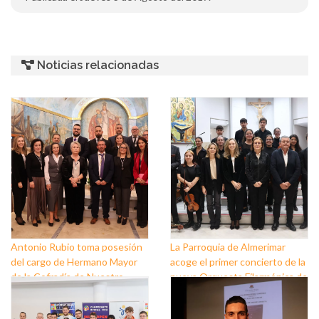
Noticias relacionadas
Antonio Rubio toma posesión
La Parroquia de Almerimar
del cargo de Hermano Mayor
acoge el primer concierto de la
de la Cofradía de Nuestro
nueva Orquesta Filarmónica de
Padre Jesús Nazareno y
El Ejido
Nuestra Señora de los Dolores