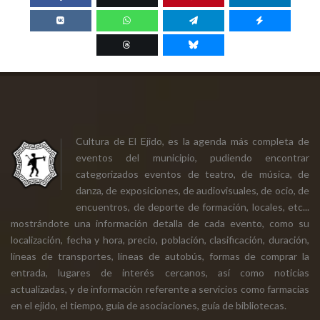
Cultura de El Ejido, es la agenda más completa de
eventos del municipio, pudiendo encontrar
categorizados eventos de teatro, de música, de
danza, de exposiciones, de audiovisuales, de ocio, de
encuentros, de deporte de formación, locales, etc...
mostrándote una información detalla de cada evento, como su
localización, fecha y hora, precio, población, clasificación, duración,
líneas de transportes, líneas de autobús, formas de comprar la
entrada, lugares de interés cercanos, así como noticias
actualizadas, y de información referente a servicios como farmacias
en el ejido, el tiempo, guía de asociaciones, guía de bibliotecas.