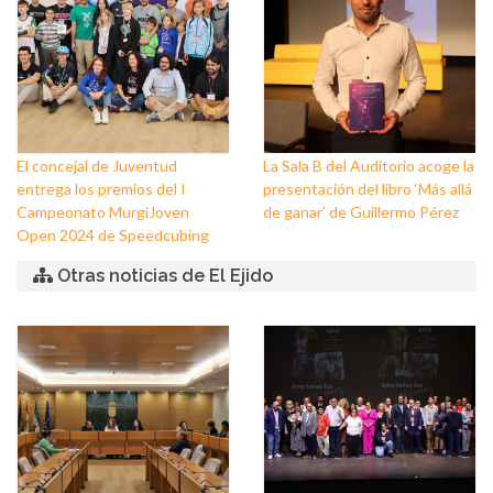
de Balerma
El concejal de Juventud
La Sala B del Auditorio acoge la
entrega los premios del I
presentación del libro ‘Más allá
Campeonato MurgiJoven
de ganar’ de Guillermo Pérez
Open 2024 de Speedcubing
Otras noticias de El Ejido