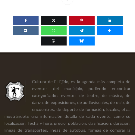
Cultura de El Ejido, es la agenda más completa de
eventos del municipio, pudiendo encontrar
categorizados eventos de teatro, de música, de
danza, de exposiciones, de audiovisuales, de ocio, de
encuentros, de deporte de formación, locales, etc...
mostrándote una información detalla de cada evento, como su
localización, fecha y hora, precio, población, clasificación, duración,
líneas de transportes, líneas de autobús, formas de comprar la