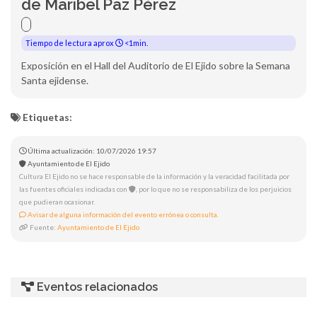
de Maribel Paz Pérez
Tiempo de lectura aprox
<1min.
Exposición en el Hall del Auditorio de El Ejido sobre la Semana
Santa ejidense.
Etiquetas:
Última actualización: 10/07/2026 19:57
Ayuntamiento de El Ejido
Cultura El Ejido no se hace responsable de la información y la veracidad facilitada por
las fuentes oficiales indicadas con
, por lo que no se responsabiliza de los perjuicios
que pudieran ocasionar.
Avisar de alguna información del evento errónea o consulta.
Fuente:
Ayuntamiento de El Ejido
Eventos relacionados