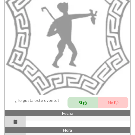
¿Te gusta este evento?
Si
No
Fecha
Hora