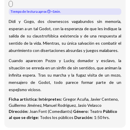
Tiempo de lectura aprox
<1min.
Didi y Gogo, dos clownescos vagabundos sin memoria,
esperan a un tal Godot, con la esperanza de que les indique la
salida de su claustrofóbica existencia y de una respuesta al
sentido de la vida.
Mientras, su única salvación es combatir el
aburrimiento con disertaciones absurdas y juegos malabares.
Cuando aparecen Pozzo y Lucky, domador y esclavo, la
situación se enreda en un sinfín de sin sentidos, que animan la
infinita espera.
Tras su marcha y la fugaz visita de un mozo,
mensajero de Godot, todo parece formar parte de un
espejismo vicioso.
Ficha artística:
Intérpretes:
Gregor Acuña, Javier Centeno,
Guillermo Jiménez, Manuel Rodríguez, Jasio Velasco
Dirección:
Joan Font (Comediants)
Género:
Teatro
Público
al que se dirige:
Todos los públicos
Duración:
1:50 hrs.