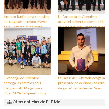
Antonio Rubio toma posesión
La Parroquia de Almerimar
del cargo de Hermano Mayor
acoge el primer concierto de la
de la Cofradía de Nuestro
nueva Orquesta Filarmónica de
Padre Jesús Nazareno y
El Ejido
Nuestra Señora de los Dolores
de Balerma
El concejal de Juventud
La Sala B del Auditorio acoge la
entrega los premios del I
presentación del libro ‘Más allá
Campeonato MurgiJoven
de ganar’ de Guillermo Pérez
Open 2024 de Speedcubing
Otras noticias de El Ejido