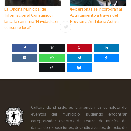
La Oficina Municipal de
44 personas se incorporan al
Información al Consumidor
Ayuntamiento a través del
lanza la campaña ‘Navidad con
Programa Andalucía Activa
consumo local’
Cultura de El Ejido, es la agenda más completa de
eventos del municipio, pudiendo encontrar
categorizados eventos de teatro, de música, de
danza, de exposiciones, de audiovisuales, de ocio, de