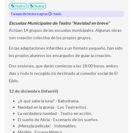
Teatro
Teatro
Tiempo de lectura aprox
<1min.
Escuelas Municipales de Teatro "Navidad en breve"
Actúan 14 grupos de las escuelas municipales. Algunas obras
son creación colectiva de los propios grupos.
En las adaptaciones infantiles a un formato pequeño, han sido
los propios alumnos los encargados de guiar la creación.
Dos sesiones, que darán comienzo a las 18:00 horas, ambos
días y todo lo recogido irá destinado al comedor social de El
Ejido.
12 de diciembre (Infantil)
¿A qué sabe la luna? - Babydrama.
Navidad en la granja - Los Teatreritos.
La verdadera navidad - Teatro en acción.
El sueño de Alicia - Escenario de los sueños.
¡Menuda película! - Indomables.
Matilda - Escena Mágica.