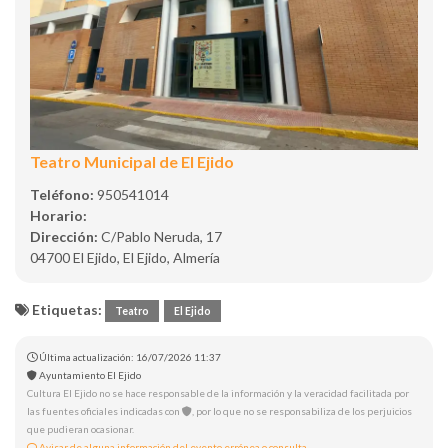
Teatro Municipal de El Ejido
Teléfono:
950541014
Horario:
Dirección:
C/Pablo Neruda, 17
04700 El Ejido, El Ejido, Almería
Etiquetas:
Teatro
El Ejido
Última actualización: 16/07/2026 11:37
Ayuntamiento El Ejido
Cultura El Ejido no se hace responsable de la información y la veracidad facilitada por
las fuentes oficiales indicadas con
, por lo que no se responsabiliza de los perjuicios
que pudieran ocasionar.
Avisar de alguna información del evento errónea o consulta.