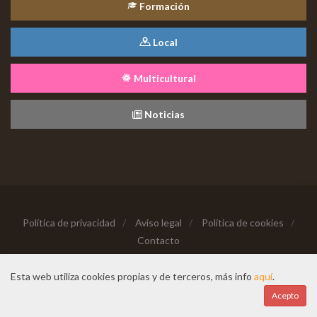
Formación
Local
Multicultural
Noticias
Política de privacidad
/
Aviso legal
/
Política de cookies
/
Contacto
Copyright © 2026 Todos los derechos reservados
Esta web utiliza cookies propias y de terceros, más info
aquí
.
Hecho con cariño desde
Acepto