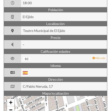
18:00
Población
El Ejido
Localización
Teatro Municipal de El Ejido
Precio
-
Calificación edades
Más info
SC
Idioma
Dirección
C/Pablo Neruda, 17
Mapa localización
+
−