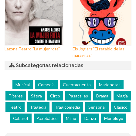
Lazona Teatro "La mujer rota"
Els Joglars "El retablo de las
maravillas"
Subcategorías relacionadas
Musical
Comedia
Cuentacuento
Marionetas
Títeres
Sátira
Circo
Pasacalles
Drama
Magia
Teatro
Tragedia
Tragicomedia
Sensorial
Clásico
Cabaret
Acrobático
Mimo
Danza
Monólogo