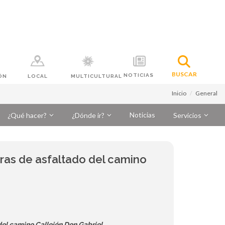
BUSCAR
NOTICIAS
ÓN
LOCAL
MULTICULTURAL
Inicio
General
Noticias
¿Qué hacer?
¿Dónde ir?
Servicios
obras de asfaltado del camino
o del camino Callejón Don Gabriel