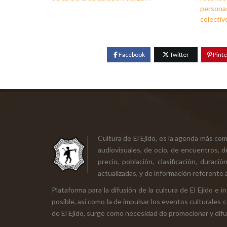
personas
colectiv
Facebook
Twitter
Pinte
Cultura de El Ejido, es la agenda más co
audiovisuales, de ocio, de encuentros, d
precio, población, clasificación, durac
actualizadas, y de información referente a
Plataforma para la difusión de la cultura de El Ejido e
posible, así como la de impulsar los eventos culturales 
de El Ejido, surge como necesidad de promocionar y difund