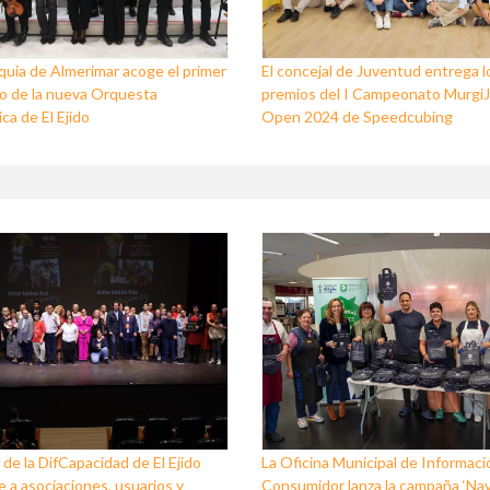
quia de Almerimar acoge el primer
El concejal de Juventud entrega l
o de la nueva Orquesta
premios del I Campeonato Murgi
ca de El Ejido
Open 2024 de Speedcubing
 de la DifCapacidad de El Ejido
La Oficina Municipal de Informaci
 a asociaciones, usuarios y
Consumidor lanza la campaña ‘Na