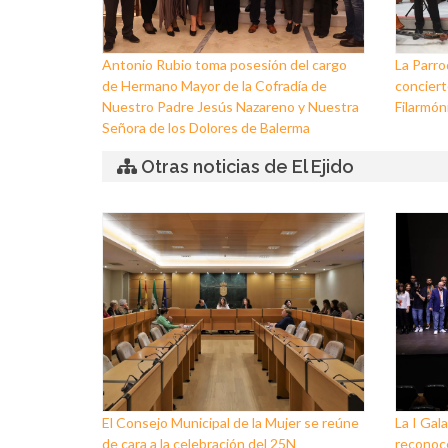
Antonio Rubio toma posesión del cargo
La Parro
de Hermano Mayor de la Cofradía de
conciert
Nuestro Padre Jesús Nazareno y Nuestra
Filarmóni
Señora de los Dolores de Balerma
Otras noticias de El Ejido
El Consejo Municipal de la Mujer se reúne
La I Gala
de cara a la celebración del 25N
reconoce