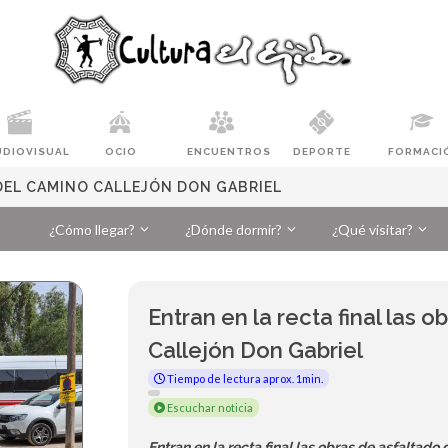
UDIOVISUAL
OCIO
ENCUENTROS
DEPORTE
FORMACI
 DEL CAMINO CALLEJÓN DON GABRIEL
¿Cómo llegar?
¿Dónde dormir?
¿Qué visitar?
Entran en la recta final las 
Callejón Don Gabriel
Tiempo de lectura aprox. 1min.
Escuchar noticia
Entran en la recta final las obras de asfaltad