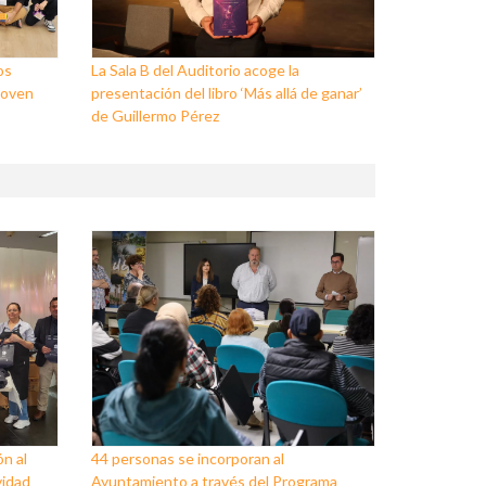
os
La Sala B del Auditorio acoge la
Joven
presentación del libro ‘Más allá de ganar’
de Guillermo Pérez
ón al
44 personas se incorporan al
vidad
Ayuntamiento a través del Programa