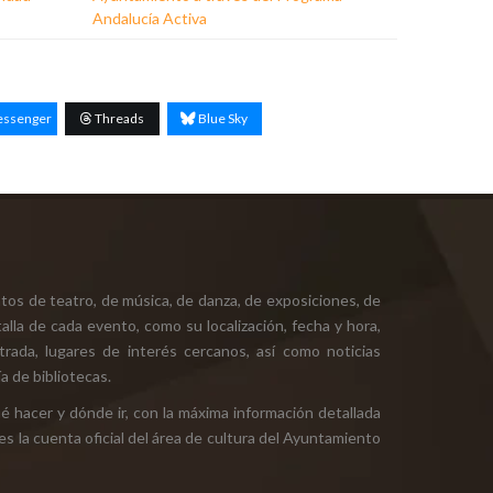
Andalucía Activa
ssenger
Threads
Blue Sky
tos de teatro, de música, de danza, de exposiciones, de
alla de cada evento, como su localización, fecha y hora,
ntrada, lugares de interés cercanos, así como noticias
a de bibliotecas.
ué hacer y dónde ir, con la máxima información detallada
es la cuenta oficial del área de cultura del Ayuntamiento