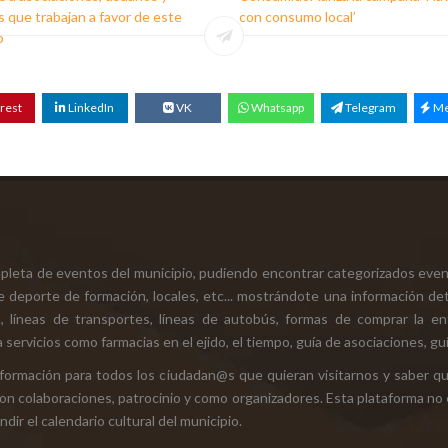
 que trabajan a favor de este
con consumo local’
o
rest
LinkedIn
VK
Whatsapp
Telegram
Me
mpleta de eventos del municipio, pudiendo encontrar categorizados even
e deporte de formación, locales, etc... mostrándote una información det
ión, líneas de transportes, líneas de autobús, formas de comprar la e
 servicios como farmacias en el ejido, el tiempo, guía de asociaciones, guí
 información para todos los ciudadan@s que quieran visitarnos y saber q
con colaboraciones, patrocinio y como organizadores. Esta plataforma no 
ir el calendario cultural del municipio.