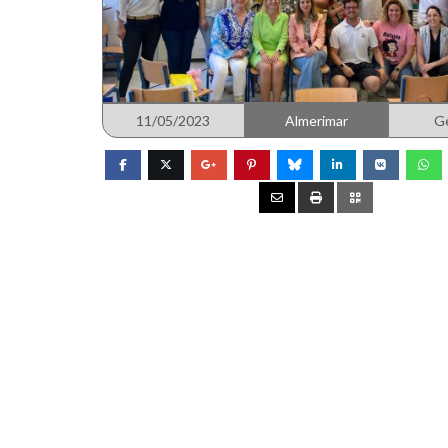
11/05/2023
Almerimar
G