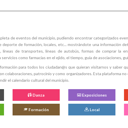
mpleta de eventos del municipio, pudiendo encontrar categorizados even
e deporte de formación, locales, etc... mostrándote una información det
ión, líneas de transportes, líneas de autobús, formas de comprar la e
 servicios como farmacias en el ejido, el tiempo, guía de asociaciones, guí
 información para todos los ciudadan@s que quieran visitarnos y saber q
con colaboraciones, patrocinio y como organizadores. Esta plataforma no 
ir el calendario cultural del municipio.
Danza
Exposiciones
Formación
Local