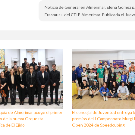
Noticia de General en Almerimar, Elena Gómez pa
Erasmus+ del CEIP Almerimar. Publicada el Juev
quia de Almerimar acoge el primer
El concejal de Juventud entrega l
o de la nueva Orquesta
premios del I Campeonato Murgi
ca de El Ejido
Open 2024 de Speedcubing