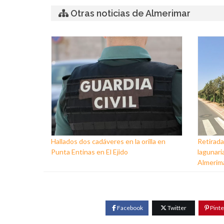
Otras noticias de Almerimar
Hallados dos cadáveres en la orilla en
Retirada
Punta Entinas en El Ejido
lagunaria
Almerim
Facebook
Twitter
Pinte