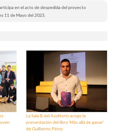
rticipa en el acto de despedida del proyecto
es 11 de Mayo del 2023.
os
La Sala B del Auditorio acoge la
Joven
presentación del libro ‘Más allá de ganar’
de Guillermo Pérez