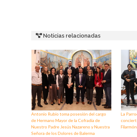
Noticias relacionadas
Antonio Rubio toma posesión del cargo
La Parro
de Hermano Mayor de la Cofradía de
conciert
Nuestro Padre Jesús Nazareno y Nuestra
Filarmóni
Señora de los Dolores de Balerma