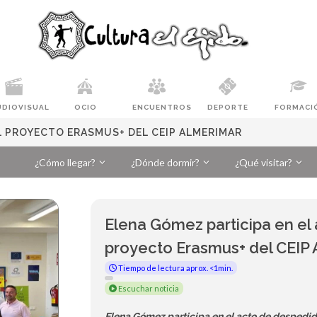
UDIOVISUAL
OCIO
ENCUENTROS
DEPORTE
FORMACI
L PROYECTO ERASMUS+ DEL CEIP ALMERIMAR
¿Cómo llegar?
¿Dónde dormir?
¿Qué visitar?
Elena Gómez participa en el
proyecto Erasmus+ del CEIP
Tiempo de lectura aprox. <1min.
Escuchar noticia
Elena Gómez participa en el acto de despedi