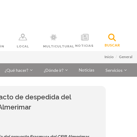
BUSCAR
NOTICIAS
ÓN
LOCAL
MULTICULTURAL
Inicio
General
Noticias
¿Qué hacer?
¿Dónde ir?
Servicios
 acto de despedida del
 Almerimar
da del proyecto Erasmus+ del CEIP Almerimar