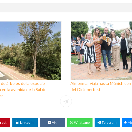
 de árboles de la especie
Almerimar viaja hasta Múnich con l
 en la avenida de la Sal de
del Oktoberfest
ar
rest
LinkedIn
VK
Whatsapp
Telegram
Me