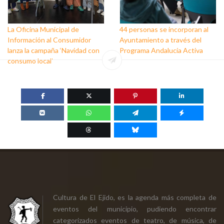
La Oficina Municipal de
44 personas se incorporan al
Información al Consumidor
Ayuntamiento a través del
lanza la campaña ‘Navidad con
Programa Andalucía Activa
consumo local’
Cultura de El Ejido, es la agenda más completa de
eventos del municipio, pudiendo encontrar
categorizados eventos de teatro, de música, de