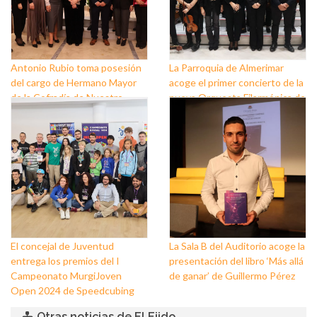
Antonio Rubio toma posesión
La Parroquia de Almerimar
del cargo de Hermano Mayor
acoge el primer concierto de la
de la Cofradía de Nuestro
nueva Orquesta Filarmónica de
Padre Jesús Nazareno y
El Ejido
Nuestra Señora de los Dolores
de Balerma
El concejal de Juventud
La Sala B del Auditorio acoge la
entrega los premios del I
presentación del libro ‘Más allá
Campeonato MurgiJoven
de ganar’ de Guillermo Pérez
Open 2024 de Speedcubing
Otras noticias de El Ejido