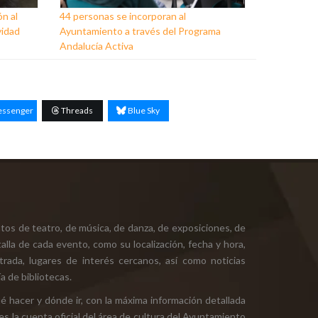
ón al
44 personas se incorporan al
vidad
Ayuntamiento a través del Programa
Andalucía Activa
ssenger
Threads
Blue Sky
tos de teatro, de música, de danza, de exposiciones, de
alla de cada evento, como su localización, fecha y hora,
ntrada, lugares de interés cercanos, así como noticias
a de bibliotecas.
ué hacer y dónde ir, con la máxima información detallada
es la cuenta oficial del área de cultura del Ayuntamiento