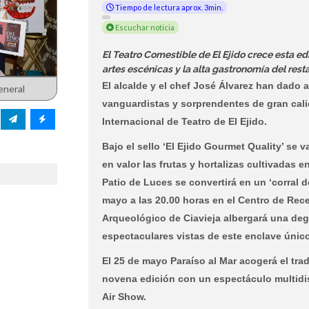
Tiempo de lectura aprox. 3min.
Escuchar noticia
El Teatro Comestible de El Ejido crece esta e
artes escénicas y la alta gastronomía del resta
El alcalde y el chef José Álvarez han dado a
eneral
vanguardistas y sorprendentes de gran cali
Internacional de Teatro de El Ejido.
Bajo el sello ‘El Ejido Gourmet Quality’ se
en valor las frutas y hortalizas cultivadas e
Patio de Luces se convertirá en un ‘corral d
mayo a las 20.00 horas en el Centro de Rec
Arqueológico de Ciavieja albergará una deg
espectaculares vistas de este enclave únic
El 25 de mayo Paraíso al Mar acogerá el tra
novena edición con un espectáculo multidis
Air Show.