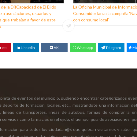
 de la DifCapacidad de El Ejido
La Oficina Municipal de Informaci
 a asociaciones, usuarios y
Consumidor lanza la campaña ‘Na
 que trabajan a favor de este
con consumo local’
o
rest
LinkedIn
VK
Whatsapp
Telegram
Me
mpleta de eventos del municipio, pudiendo encontrar categorizados even
e deporte de formación, locales, etc... mostrándote una información det
ión, líneas de transportes, líneas de autobús, formas de comprar la e
 servicios como farmacias en el ejido, el tiempo, guía de asociaciones, guí
 información para todos los ciudadan@s que quieran visitarnos y saber q
con colaboraciones, patrocinio y como organizadores. Esta plataforma no 