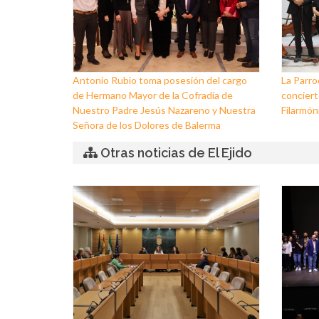
Antonio Rubio toma posesión del cargo
La Parro
de Hermano Mayor de la Cofradía de
conciert
Nuestro Padre Jesús Nazareno y Nuestra
Filarmóni
Señora de los Dolores de Balerma
Otras noticias de El Ejido