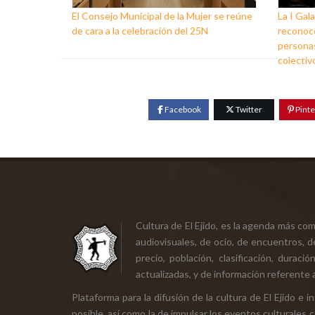
El Consejo Municipal de la Mujer se reúne
La I Gala
de cara a la celebración del 25N
reconoce
personas
colectiv
Facebook
Twitter
Pinte
Cultura de El Ejido, es la agenda más co
audiovisuales, de ocio, de encuentros, d
precio, población, clasificación, durac
actualizadas, y de información referente a
Plataforma para la difusión de la cultura de El Ejido e
posible, así como la de impulsar los eventos culturales 