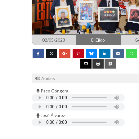
02/05/2023
El Ejido
G
Audios
Paco Góngora
José Álvarez