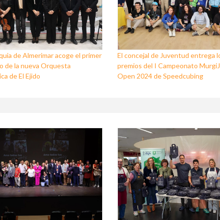
quia de Almerimar acoge el primer
El concejal de Juventud entrega l
o de la nueva Orquesta
premios del I Campeonato Murgi
ca de El Ejido
Open 2024 de Speedcubing