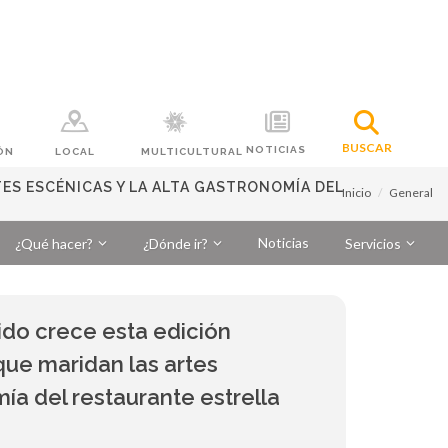
BUSCAR
NOTICIAS
ÓN
LOCAL
MULTICULTURAL
TES ESCÉNICAS Y LA ALTA GASTRONOMÍA DEL
Inicio
General
Noticias
¿Qué hacer?
¿Dónde ir?
Servicios
jido crece esta edición
que maridan las artes
mía del restaurante estrella