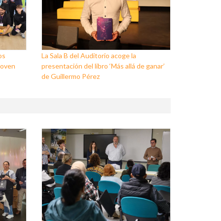
os
La Sala B del Auditorio acoge la
Joven
presentación del libro ‘Más allá de ganar’
de Guillermo Pérez