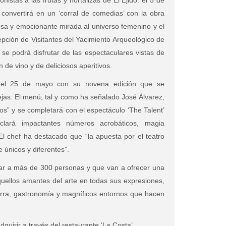
stas a las frutas y hortalizas de El Ejido: el 5 de
convertirá en un ‘corral de comedias’ con la obra
riosa y emocionante mirada al universo femenino y el
pción de Visitantes del Yacimiento Arqueológico de
 se podrá disfrutar de las espectaculares vistas de
 de vino y de deliciosos aperitivos.
rá el 25 de mayo con su novena edición que se
ejas. El menú, tal y como ha señalado José Álvarez,
tos” y se completará con el espectáculo ‘The Talent’
lará impactantes números acrobáticos, magia
l chef ha destacado que “la apuesta por el teatro
 únicos y diferentes”.
egar a más de 300 personas y que van a ofrecer una
aquellos amantes del arte en todas sus expresiones,
erra, gastronomía y magníficos entornos que hacen
quirir a través del restaurante ‘La Costa’.