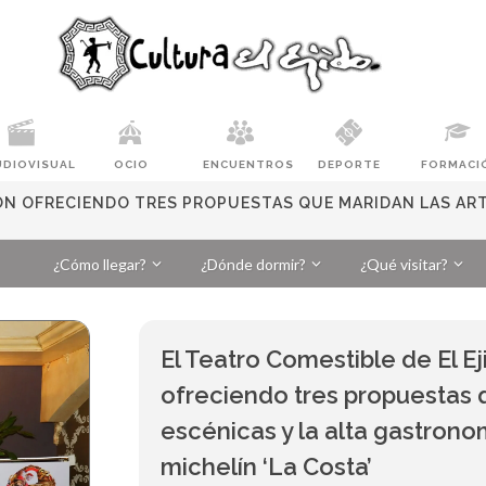
UDIOVISUAL
OCIO
ENCUENTROS
DEPORTE
FORMACI
IÓN OFRECIENDO TRES PROPUESTAS QUE MARIDAN LAS AR
¿Cómo llegar?
¿Dónde dormir?
¿Qué visitar?
El Teatro Comestible de El E
ofreciendo tres propuestas 
escénicas y la alta gastrono
michelín ‘La Costa’