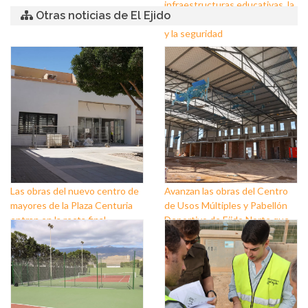
infraestructuras educativas, la
Otras noticias de El Ejido
puesta a punto de los centros
y la seguridad
Las obras del nuevo centro de
Avanzan las obras del Centro
mayores de la Plaza Centuria
de Usos Múltiples y Pabellón
entran en la recta final
Deportivo de Ejido Norte que
están construyendo
Ayuntamiento y Diputación