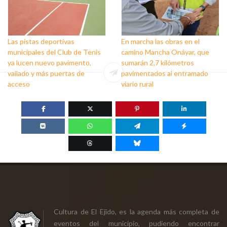
Las pistas deportivas
En marcha las obras en el
municipales del Club de Tenis
camino Mancha Onáyar, que
ya lucen nuevo pavimento,
sumarán 2,7 kilómetros
vallado y más puertas de
pavimentados al entramado
acceso
viario rural
Cultura de El Ejido, es la agenda más completa de
eventos del municipio, pudiendo encontrar