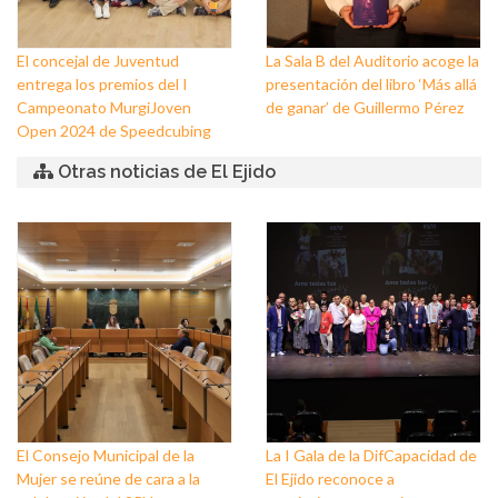
El concejal de Juventud
La Sala B del Auditorio acoge la
entrega los premios del I
presentación del libro ‘Más allá
Campeonato MurgiJoven
de ganar’ de Guillermo Pérez
Open 2024 de Speedcubing
Otras noticias de El Ejido
El Consejo Municipal de la
La I Gala de la DifCapacidad de
Mujer se reúne de cara a la
El Ejido reconoce a