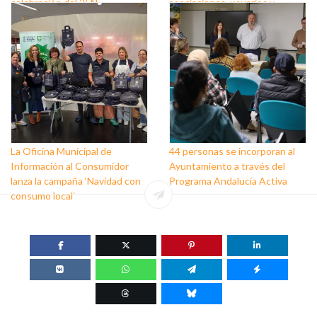
celebración del 25N
asociaciones, usuarios y
personas que trabajan a favor
de este colectivo
La Oficina Municipal de
44 personas se incorporan al
Información al Consumidor
Ayuntamiento a través del
lanza la campaña ‘Navidad con
Programa Andalucía Activa
consumo local’