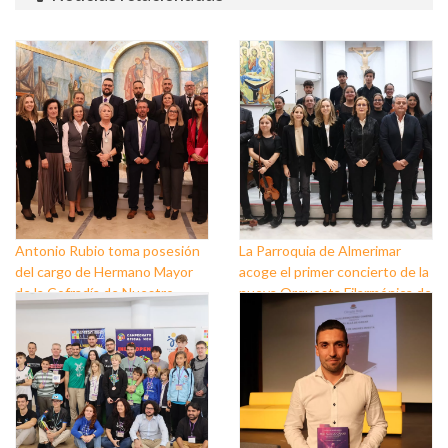
Antonio Rubio toma posesión
La Parroquia de Almerimar
del cargo de Hermano Mayor
acoge el primer concierto de la
de la Cofradía de Nuestro
nueva Orquesta Filarmónica de
Padre Jesús Nazareno y
El Ejido
Nuestra Señora de los Dolores
de Balerma