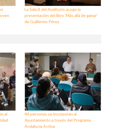
os
La Sala B del Auditorio acoge la
Joven
presentación del libro ‘Más allá de ganar’
de Guillermo Pérez
ón al
44 personas se incorporan al
vidad
Ayuntamiento a través del Programa
Andalucía Activa