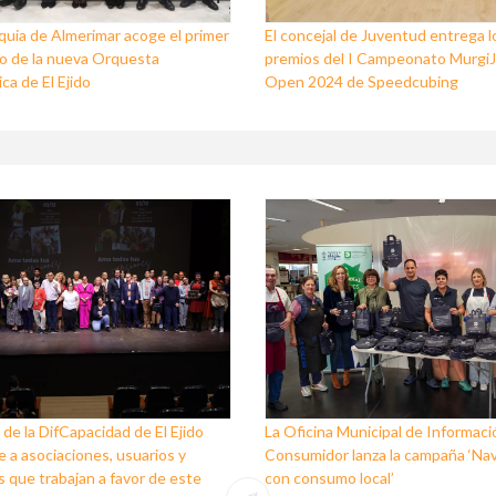
quia de Almerimar acoge el primer
El concejal de Juventud entrega l
o de la nueva Orquesta
premios del I Campeonato Murgi
ca de El Ejido
Open 2024 de Speedcubing
 de la DifCapacidad de El Ejido
La Oficina Municipal de Informaci
 a asociaciones, usuarios y
Consumidor lanza la campaña ‘Na
 que trabajan a favor de este
con consumo local’