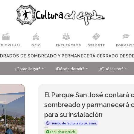
UDIOVISUAL
OCIO
ENCUENTROS
DEPORTE
FORMACI
ADRADOS DE SOMBREADO Y PERMANECERÁ CERRADO DESDE
¿Cómo llegar?
¿Dónde dormir?
¿Qué visitar?
El Parque San José contará
sombreado y permanecerá c
para su instalación
Tiempo de lectura aprox. 2min.
Escuchar noticia