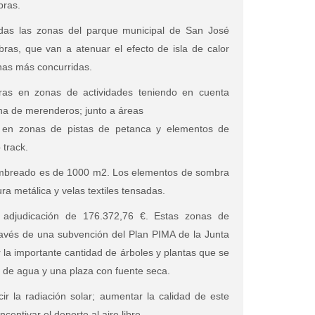
bras.
das las zonas del parque municipal de San José
bras, que van a atenuar el efecto de isla de calor
nas más concurridas.
as en zonas de actividades teniendo en cuenta
zona de merenderos; junto a áreas
a; en zonas de pistas de petanca y elementos de
 track.
 sombreado es de 1000 m2. Los elementos de sombra
a metálica y velas textiles tensadas.
 adjudicación de 176.372,76 €. Estas zonas de
ravés de una subvención del Plan PIMA de la Junta
la importante cantidad de árboles y plantas que se
 de agua y una plaza con fuente seca.
ir la radiación solar; aumentar la calidad de este
ncentivar el deporte al aire libre.