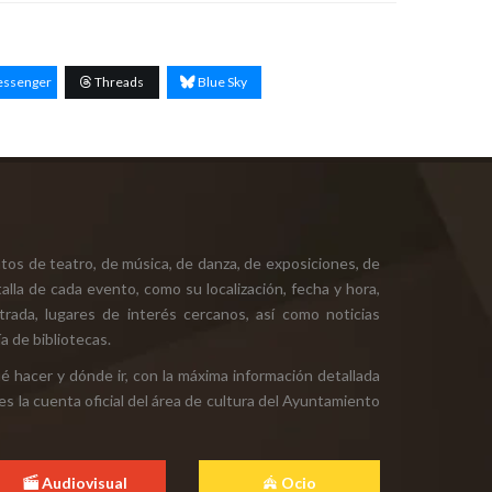
ssenger
Threads
Blue Sky
tos de teatro, de música, de danza, de exposiciones, de
alla de cada evento, como su localización, fecha y hora,
ntrada, lugares de interés cercanos, así como noticias
a de bibliotecas.
ué hacer y dónde ir, con la máxima información detallada
es la cuenta oficial del área de cultura del Ayuntamiento
Audiovisual
Ocio