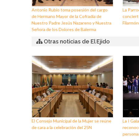
Antonio Rubio toma posesión del cargo
La Parro
de Hermano Mayor de la Cofradía de
conciert
Nuestro Padre Jesús Nazareno y Nuestra
Filarmóni
Señora de los Dolores de Balerma
Otras noticias de El Ejido
El Consejo Municipal de la Mujer se reúne
La I Gala
de cara a la celebración del 25N
reconoce
personas