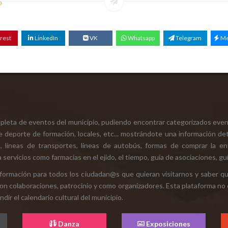
o
rest
LinkedIn
VK
Whatsapp
Telegram
Me
mpleta de eventos del municipio, pudiendo encontrar categorizados even
e deporte de formación, locales, etc... mostrándote una información det
ión, líneas de transportes, líneas de autobús, formas de comprar la e
 servicios como farmacias en el ejido, el tiempo, guía de asociaciones, guí
 información para todos los ciudadan@s que quieran visitarnos y saber q
con colaboraciones, patrocinio y como organizadores. Esta plataforma no 
ir el calendario cultural del municipio.
Danza
Exposiciones