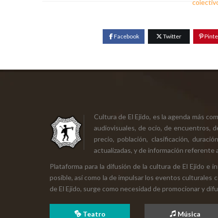
colectiv
Facebook
Twitter
Pinte
Cultura de El Ejido, es la agenda más co
audiovisuales, de ocio, de encuentros, d
precio, población, clasificación, durac
actualizadas, y de información referente a
Plataforma para la difusión de la cultura de El Ejido e
posible, así como la de impulsar los eventos culturales 
de El Ejido, surge como necesidad de promocionar y difund
Teatro
Música