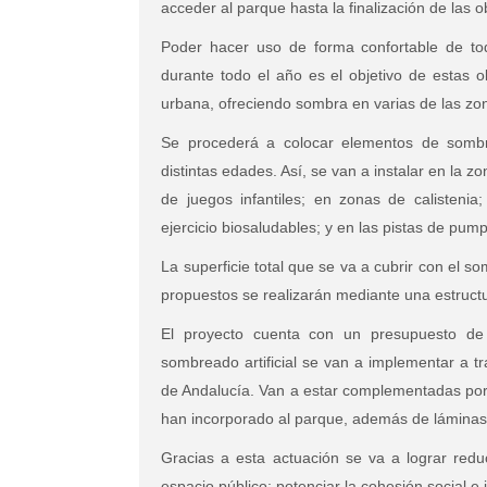
acceder al parque hasta la finalización de las o
Poder hacer uso de forma confortable de to
durante todo el año es el objetivo de estas o
urbana, ofreciendo sombra en varias de las zo
Se procederá a colocar elementos de sombr
distintas edades. Así, se van a instalar en la 
de juegos infantiles; en zonas de calisteni
ejercicio biosaludables; y en las pistas de pump
La superficie total que se va a cubrir con el
propuestos se realizarán mediante una estructur
El proyecto cuenta con un presupuesto de
sombreado artificial se van a implementar a t
de Andalucía. Van a estar complementadas por 
han incorporado al parque, además de láminas
Gracias a esta actuación se va a lograr reduc
espacio público; potenciar la cohesión social e i