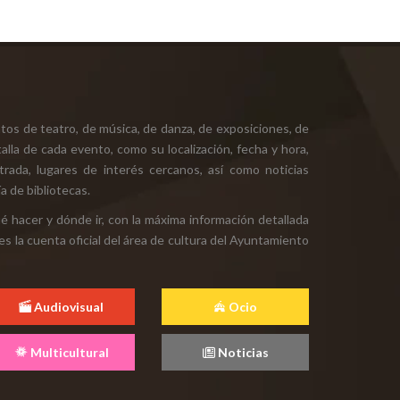
tos de teatro, de música, de danza, de exposiciones, de
alla de cada evento, como su localización, fecha y hora,
ntrada, lugares de interés cercanos, así como noticias
a de bibliotecas.
ué hacer y dónde ir, con la máxima información detallada
es la cuenta oficial del área de cultura del Ayuntamiento
Audiovisual
Ocio
Multicultural
Noticias