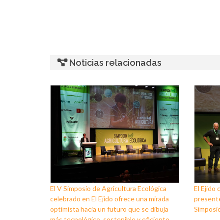
Noticias relacionadas
El V Simposio de Agricultura Ecológica
El Ejido
celebrado en El Ejido ofrece una mirada
presente
optimista hacia un futuro que se dibuja
Simposio
más tecnológico, sostenible y eficiente