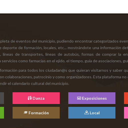
mpleta de eventos del municipio, pudiendo encontrar categorizados even
e deporte de formación, locales, etc... mostrándote una información det
ión, líneas de transportes, líneas de autobús, formas de comprar la e
 servicios como farmacias en el ejido, el tiempo, guía de asociaciones, guí
 información para todos los ciudadan@s que quieran visitarnos y saber q
con colaboraciones, patrocinio y como organizadores. Esta plataforma no 
ir el calendario cultural del municipio.
Danza
Exposiciones
Formación
Local