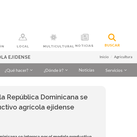
BUSCAR
NOTICIAS
ÓN
LOCAL
MULTICULTURAL
Inicio
Agricultura
OLA EJIDENSE
Noticias
¿Qué hacer?
¿Dónde ir?
Servicios
e la República Dominicana se
ctivo agrícola ejidense
minicana se interesa por el modelo productivo