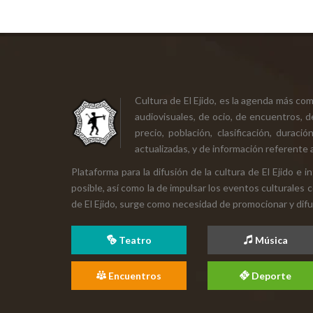
Cultura de El Ejido, es la agenda más co
audiovisuales, de ocio, de encuentros, d
precio, población, clasificación, durac
actualizadas, y de información referente a
Plataforma para la difusión de la cultura de El Ejido e
posible, así como la de impulsar los eventos culturales 
de El Ejido, surge como necesidad de promocionar y difund
Teatro
Música
Encuentros
Deporte