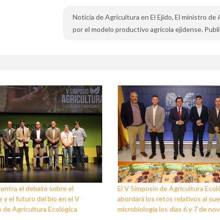
Noticia de Agricultura en El Ejido, El ministro d
por el modelo productivo agrícola ejidense. Publi
 centra el debate sobre el
El V Simposio de Agricultura Ecol
 y el futuro del bío en el V
abordará los retos relativos al sue
 de Agricultura Ecológica
microbiología los días 6 y 7 de no