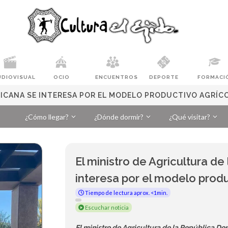
UDIOVISUAL
OCIO
ENCUENTROS
DEPORTE
FORMACI
NICANA SE INTERESA POR EL MODELO PRODUCTIVO AGRÍC
¿Cómo llegar?
¿Dónde dormir?
¿Qué visitar?
El ministro de Agricultura d
interesa por el modelo produ
Tiempo de lectura aprox. <1min.
Escuchar noticia
El ministro de Agricultura de la República Do