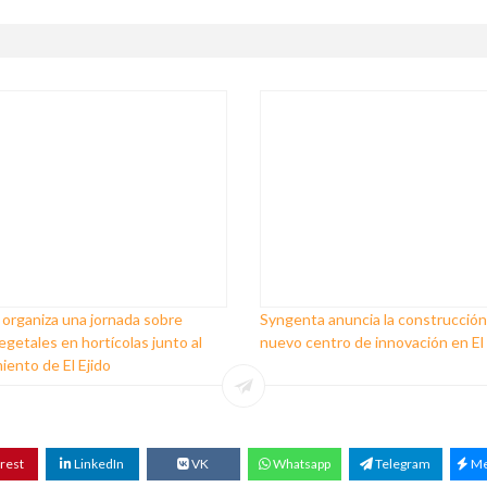
 organiza una jornada sobre
Syngenta anuncia la construcción
egetales en hortícolas junto al
nuevo centro de innovación en El 
ento de El Ejido
rest
LinkedIn
VK
Whatsapp
Telegram
Me