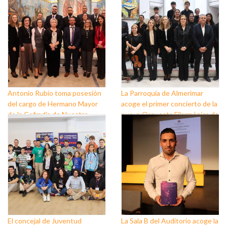
Antonio Rubio toma posesión
La Parroquia de Almerimar
del cargo de Hermano Mayor
acoge el primer concierto de la
de la Cofradía de Nuestro
nueva Orquesta Filarmónica de
Padre Jesús Nazareno y
El Ejido
Nuestra Señora de los Dolores
de Balerma
El concejal de Juventud
La Sala B del Auditorio acoge la