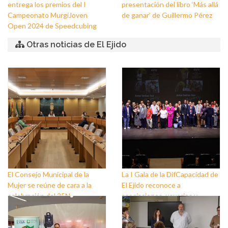
entrega los premios del I
presentación del libro ‘Más allá
Campeonato MurgiJoven
de ganar’ de Guillermo Pérez
Open 2024 de Speedcubing
Otras noticias de El Ejido
El Consejo Municipal de la
La I Gala de la DifCapacidad de
Mujer se reúne de cara a la
El Ejido reconoce a
celebración del 25N
asociaciones, usuarios y
personas que trabajan a favor
de este colectivo