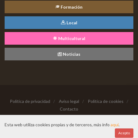
Formación
Local
Multicultural
Noticias
Política de privacidad
/
Aviso legal
/
Política de cookies
/
Contacto
Copyright © 2026 Todos los derechos reservados
Esta web utiliza cookies propias y de terceros, más info
aquí
.
Hecho con cariño desde
Acepto