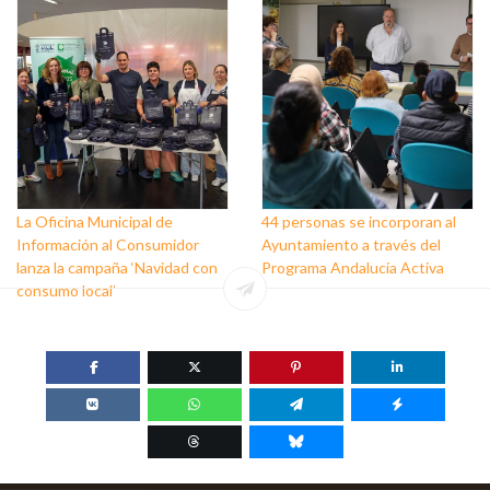
personas que trabajan a favor
de este colectivo
La Oficina Municipal de
44 personas se incorporan al
Información al Consumidor
Ayuntamiento a través del
lanza la campaña ‘Navidad con
Programa Andalucía Activa
consumo local’