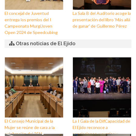
El concejal de Juventud
La Sala B del Auditorio acoge la
entrega los premios del I
presentación del libro ‘Más allá
Campeonato MurgiJoven
de ganar’ de Guillermo Pérez
Open 2024 de Speedcubing
Otras noticias de El Ejido
El Consejo Municipal de la
La I Gala de la DifCapacidad de
Mujer se reúne de cara a la
El Ejido reconoce a
celebración del 25N
asociaciones, usuarios y