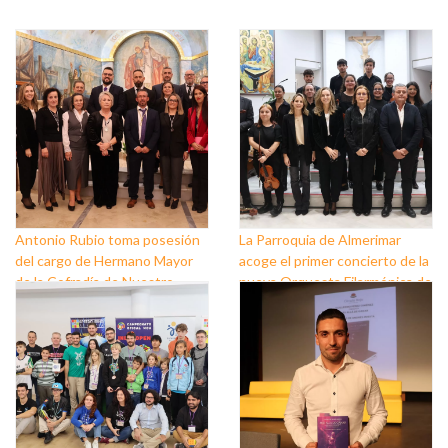
Antonio Rubio toma posesión
La Parroquia de Almerimar
del cargo de Hermano Mayor
acoge el primer concierto de la
de la Cofradía de Nuestro
nueva Orquesta Filarmónica de
Padre Jesús Nazareno y
El Ejido
Nuestra Señora de los Dolores
de Balerma