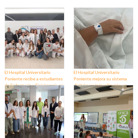
El Hospital Universitario
El Hospital Universitario
Poniente recibe a estudiantes
Poniente mejora su sistema
de Enfermería y Fisioterapia en
digital para la localización en
prácticas
tiempo real de pacientes del
Área Quirúrgica