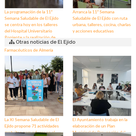
La programación de la 11ª
Arranca la 11ª Semana
Semana Saludable de El Ejido
Saludable de El Ejido con ruta
se centra hoy en los talleres
urbana, talleres, cocina, charlas
del Hospital Universitario
y acciones educativas
Poniente y la realización de
Otras noticias de El Ejido
pruebas del Colegio de
Farmacéuticos de Almería
La XI Semana Saludable de El
El Ayuntamiento trabaja en la
Ejido propone 71 actividades
elaboración de un Plan
gratuitas para educar en el
Municipal de Prevención del