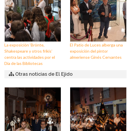
La exposición ‘Brönte,
El Patio de Luces alberga una
Shakespeare y otros frikis’
exposición del pintor
centra las actividades por el
almeriense Ginés Cervantes
Día de las Bibliotecas
Otras noticias de El Ejido