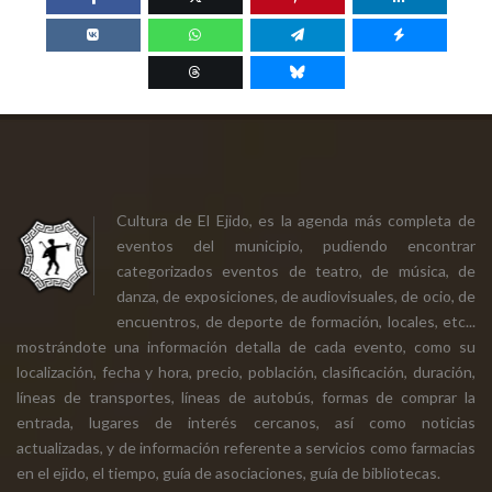
Cultura de El Ejido, es la agenda más completa de
eventos del municipio, pudiendo encontrar
categorizados eventos de teatro, de música, de
danza, de exposiciones, de audiovisuales, de ocio, de
encuentros, de deporte de formación, locales, etc...
mostrándote una información detalla de cada evento, como su
localización, fecha y hora, precio, población, clasificación, duración,
líneas de transportes, líneas de autobús, formas de comprar la
entrada, lugares de interés cercanos, así como noticias
actualizadas, y de información referente a servicios como farmacias
en el ejido, el tiempo, guía de asociaciones, guía de bibliotecas.