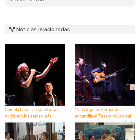
Noticias relacionadas
Camela hace cantar a todo el
Mari Ángeles Fernández
Auditorio los temas más
encandila al Teatro Municipal
populares de sus 30 años
con la fuerza de su voz en la III
sobre los escenarios
Semana del Flamenco