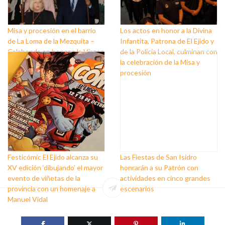
Misa y procesión en el barrio
Los actos en honor a la Divina
de La Loma de la Mezquita –
Infantita, Patrona de El Ejido y
Calahonda en honor a la Virgen
de la Policía Local, culminan con
del Pilar
la celebración de la Misa y
procesión
Festicómic El Ejido alcanza su
Las Fiestas de San Isidro
XV edición ‘dibujando’ el mayor
honrarán a su Patrón con
evento de viñetas de la
actividades en cinco grandes
provincia con un homenaje a
escenarios
Manuel Vidal