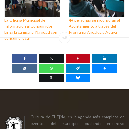
La Oficina Municipal de
44 personas se incorporan al
Información al Consumidor
Ayuntamiento a través del
lanza la campaña ‘Navidad con
Programa Andalucía Activa
consumo local’
Cultura de El Ejido, es la agenda más completa de
eventos del municipio, pudiendo encontrar