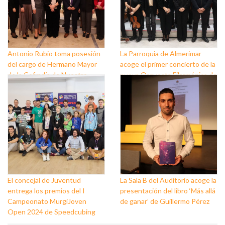
Antonio Rubio toma posesión
La Parroquia de Almerimar
del cargo de Hermano Mayor
acoge el primer concierto de la
de la Cofradía de Nuestro
nueva Orquesta Filarmónica de
Padre Jesús Nazareno y
El Ejido
Nuestra Señora de los Dolores
de Balerma
El concejal de Juventud
La Sala B del Auditorio acoge la
entrega los premios del I
presentación del libro ‘Más allá
Campeonato MurgiJoven
de ganar’ de Guillermo Pérez
Open 2024 de Speedcubing