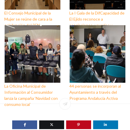
El Consejo Municipal de la
La I Gala de la DifCapacidad de
Mujer se reúne de cara a la
El Ejido reconoce a
celebración del 25N
asociaciones, usuarios y
personas que trabajan a favor
de este colectivo
La Oficina Municipal de
44 personas se incorporan al
Información al Consumidor
Ayuntamiento a través del
lanza la campaña ‘Navidad con
Programa Andalucía Activa
consumo local’