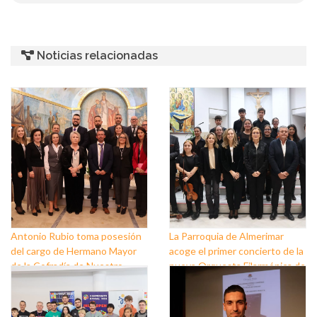
Noticias relacionadas
Antonio Rubio toma posesión
La Parroquia de Almerimar
del cargo de Hermano Mayor
acoge el primer concierto de la
de la Cofradía de Nuestro
nueva Orquesta Filarmónica de
Padre Jesús Nazareno y
El Ejido
Nuestra Señora de los Dolores
de Balerma