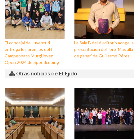
El concejal de Juventud
La Sala B del Auditorio acoge la
entrega los premios del I
presentación del libro ‘Más allá
Campeonato MurgiJoven
de ganar’ de Guillermo Pérez
Open 2024 de Speedcubing
Otras noticias de El Ejido