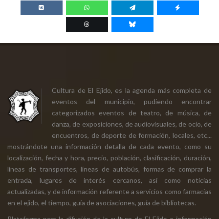
Cultura de El Ejido, es la agenda más completa de
eventos del municipio, pudiendo encontrar
categorizados eventos de teatro, de música, de
danza, de exposiciones, de audiovisuales, de ocio, de
encuentros, de deporte de formación, locales, etc...
mostrándote una información detalla de cada evento, como su
localización, fecha y hora, precio, población, clasificación, duración,
líneas de transportes, líneas de autobús, formas de comprar la
entrada, lugares de interés cercanos, así como noticias
actualizadas, y de información referente a servicios como farmacias
en el ejido, el tiempo, guía de asociaciones, guía de bibliotecas.
Plataforma para la difusión de la cultura de El Ejido e información