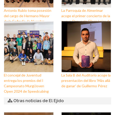
Antonio Rubio toma posesión
La Parroquia de Almerimar
del cargo de Hermano Mayor
acoge el primer concierto de la
de la Cofradía de Nuestro
nueva Orquesta Filarmónica de
Padre Jesús Nazareno y
El Ejido
Nuestra Señora de los Dolores
de Balerma
El concejal de Juventud
La Sala B del Auditorio acoge la
entrega los premios del I
presentación del libro ‘Más allá
Campeonato MurgiJoven
de ganar’ de Guillermo Pérez
Open 2024 de Speedcubing
Otras noticias de El Ejido