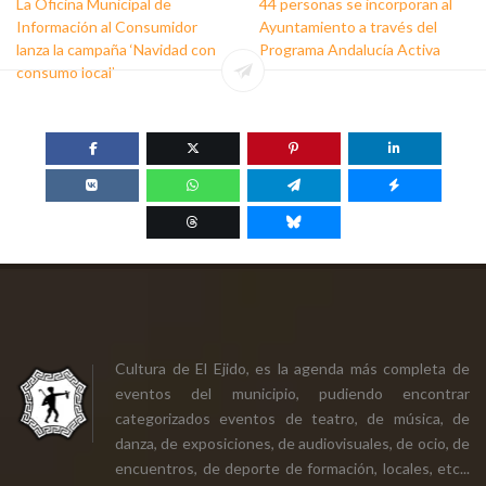
La Oficina Municipal de
44 personas se incorporan al
Información al Consumidor
Ayuntamiento a través del
lanza la campaña ‘Navidad con
Programa Andalucía Activa
consumo local’
Cultura de El Ejido, es la agenda más completa de
eventos del municipio, pudiendo encontrar
categorizados eventos de teatro, de música, de
danza, de exposiciones, de audiovisuales, de ocio, de
encuentros, de deporte de formación, locales, etc...