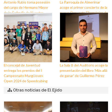
Antonio Rubio toma posesión
La Parroquia de Almerimar
del cargo de Hermano Mayor
acoge el primer concierto de la
de la Cofradía de Nuestro
nueva Orquesta Filarmónica de
Padre Jesús Nazareno y
El Ejido
Nuestra Señora de los Dolores
de Balerma
El concejal de Juventud
La Sala B del Auditorio acoge la
entrega los premios del I
presentación del libro ‘Más allá
Campeonato MurgiJoven
de ganar’ de Guillermo Pérez
Open 2024 de Speedcubing
Otras noticias de El Ejido