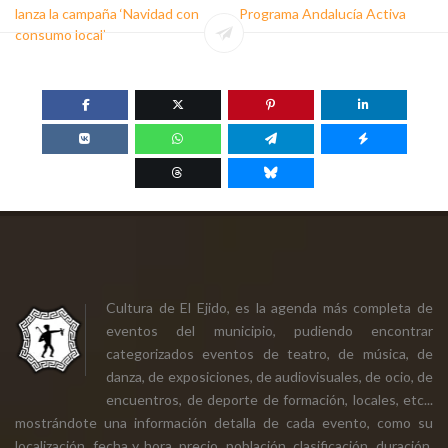
lanza la campaña ‘Navidad con
Programa Andalucía Activa
consumo local’
Cultura de El Ejido, es la agenda más completa de
eventos del municipio, pudiendo encontrar
categorizados eventos de teatro, de música, de
danza, de exposiciones, de audiovisuales, de ocio, de
encuentros, de deporte de formación, locales, etc...
mostrándote una información detalla de cada evento, como su
localización, fecha y hora, precio, población, clasificación, duración,