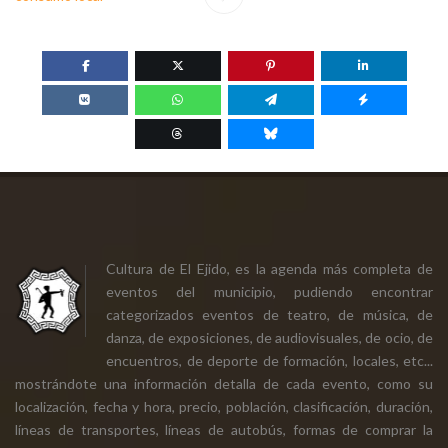
Cultura de El Ejido, es la agenda más completa de
eventos del municipio, pudiendo encontrar
categorizados eventos de teatro, de música, de
danza, de exposiciones, de audiovisuales, de ocio, de
encuentros, de deporte de formación, locales, etc...
mostrándote una información detalla de cada evento, como su
localización, fecha y hora, precio, población, clasificación, duración,
líneas de transportes, líneas de autobús, formas de comprar la