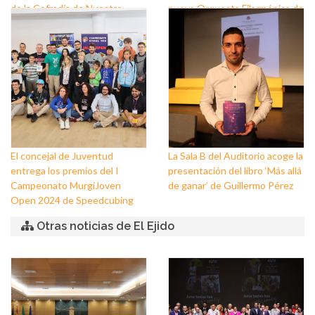
de la Cofradía de Nuestro
nueva Orquesta Filarmónica de
Padre Jesús Nazareno y
El Ejido
Nuestra Señora de los Dolores
de Balerma
El concejal de Juventud
La Sala B del Auditorio acoge la
entrega los premios del I
presentación del libro ‘Más allá
Campeonato MurgiJoven
de ganar’ de Guillermo Pérez
Open 2024 de Speedcubing
Otras noticias de El Ejido