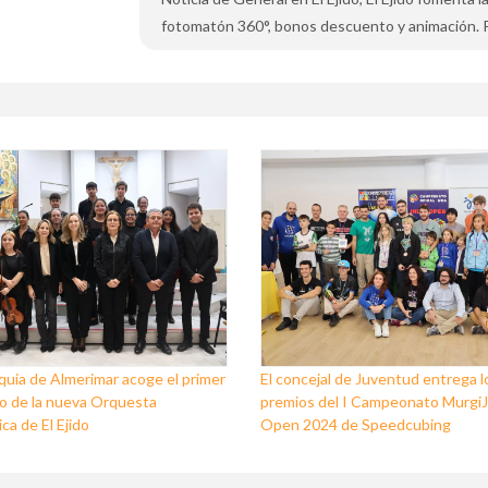
fotomatón 360°, bonos descuento y animación. P
quia de Almerimar acoge el primer
El concejal de Juventud entrega l
o de la nueva Orquesta
premios del I Campeonato Murgi
ca de El Ejido
Open 2024 de Speedcubing