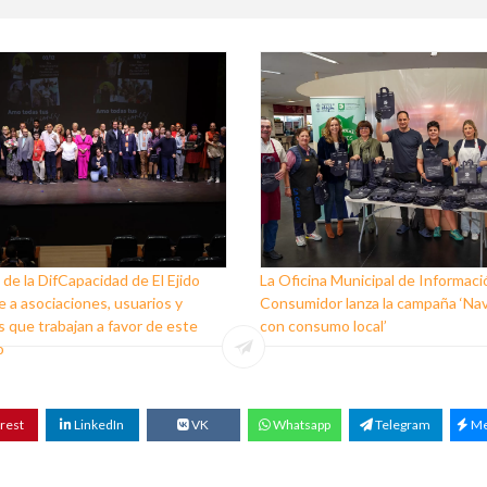
 de la DifCapacidad de El Ejido
La Oficina Municipal de Informaci
 a asociaciones, usuarios y
Consumidor lanza la campaña ‘Na
 que trabajan a favor de este
con consumo local’
o
rest
LinkedIn
VK
Whatsapp
Telegram
Me