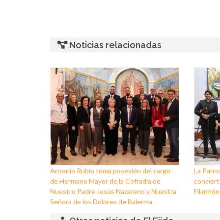
Noticias relacionadas
Antonio Rubio toma posesión del cargo
La Parro
de Hermano Mayor de la Cofradía de
conciert
Nuestro Padre Jesús Nazareno y Nuestra
Filarmóni
Señora de los Dolores de Balerma