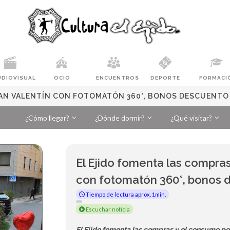
UDIOVISUAL
OCIO
ENCUENTROS
DEPORTE
FORMACI
SAN VALENTÍN CON FOTOMATÓN 360°, BONOS DESCUENTO
¿Cómo llegar?
¿Dónde dormir?
¿Qué visitar?
El Ejido fomenta las compras
con fotomatón 360°, bonos 
Tiempo de lectura aprox. 1min.
Escuchar noticia
El Ejido fomenta las compras y el consumo po