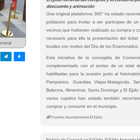
descuento y animación
Una original plataforma 360° ha estado recorr
población para invitar a ser partícipes de un
vecinos que hubiesen realizado su compra o co
necesario para ello la presentación del ticke
eneral
locales con motivo del Día de los Enamorados.
Esta iniciativa de la concejalía de Comer
complementado con el sorteo de un total d
habilitadas para la ocasión junto al fotomat
Pampanico, Guardias Viejas-Matagorda, San
Balerma, Almerimar, Santo Domingo y El Ejido 
varios cupidos han estado también recorrie
comprar y consumir en el municipio.
Fuente: Ayuntamiento El Ejido
Noticia de General en El Ejido, El Ejido fomenta