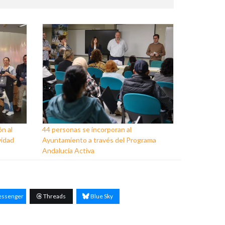
ón al
44 personas se incorporan al
vidad
Ayuntamiento a través del Programa
Andalucía Activa
ssenger
Threads
Blue Sky