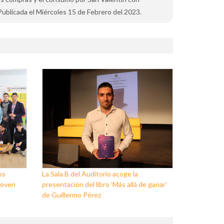
ublicada el Miércoles 15 de Febrero del 2023.
os
La Sala B del Auditorio acoge la
Joven
presentación del libro ‘Más allá de ganar’
de Guillermo Pérez