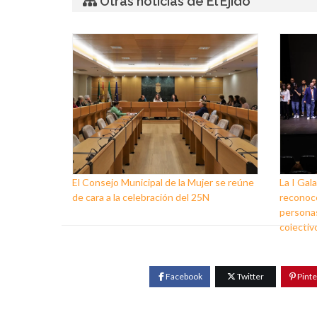
Otras noticias de El Ejido
El Consejo Municipal de la Mujer se reúne
La I Gala
de cara a la celebración del 25N
reconoce
personas
colectiv
Facebook
Twitter
Pinte