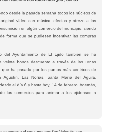
iendo desde la pasada semana todos los núcleos de
 original vídeo con música, efectos y atrezo a los
nsumición en algún comercio del municipio, siendo
t de forma que se pudiesen incentivar las compras
cio del Ayuntamiento de El Ejido también se ha
e veinte bonos descuento a través de las urnas
ón que ha pasado por los puntos más céntricos de
 Agustín, Las Norias, Santa María del Águila,
desde el día 6 y hasta hoy, 14 de febrero. Además,
ndo los comercios para animar a los ejidenses a
 las compras y el consumo por San Valentín con