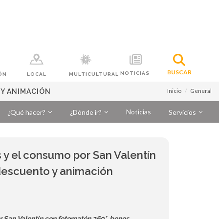
BUSCAR
NOTICIAS
ÓN
LOCAL
MULTICULTURAL
Inicio
General
 Y ANIMACIÓN
Noticias
¿Qué hacer?
¿Dónde ir?
Servicios
 y el consumo por San Valentín
descuento y animación
r San Valentín con fotomatón 360°, bonos