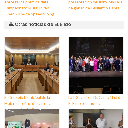
entrega los premios del I
presentación del libro ‘Más allá
Campeonato MurgiJoven
de ganar’ de Guillermo Pérez
Open 2024 de Speedcubing
Otras noticias de El Ejido
El Consejo Municipal de la
La I Gala de la DifCapacidad de
Mujer se reúne de cara a la
El Ejido reconoce a
celebración del 25N
asociaciones, usuarios y
personas que trabajan a favor
de este colectivo