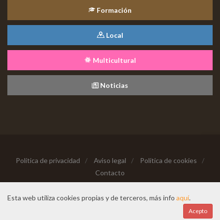
Formación
Local
Multicultural
Noticias
Política de privacidad
/
Aviso legal
/
Política de cookies
/
Contacto
Copyright © 2026 Todos los derechos reservados
Esta web utiliza cookies propias y de terceros, más info
aquí
.
Hecho con cariño desde
Acepto