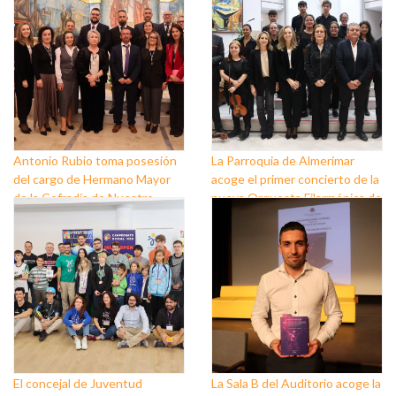
Antonio Rubio toma posesión
La Parroquia de Almerimar
del cargo de Hermano Mayor
acoge el primer concierto de la
de la Cofradía de Nuestro
nueva Orquesta Filarmónica de
Padre Jesús Nazareno y
El Ejido
Nuestra Señora de los Dolores
de Balerma
El concejal de Juventud
La Sala B del Auditorio acoge la