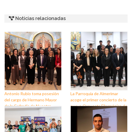
Noticias relacionadas
Antonio Rubio toma posesión
La Parroquia de Almerimar
del cargo de Hermano Mayor
acoge el primer concierto de la
de la Cofradía de Nuestro
nueva Orquesta Filarmónica de
Padre Jesús Nazareno y
El Ejido
Nuestra Señora de los Dolores
de Balerma