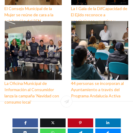
El Consejo Municipal de la
La I Gala de la DifCapacidad de
Mujer se reúne de cara a la
El Ejido reconoce a
celebración del 25N
asociaciones, usuarios y
personas que trabajan a favor
de este colectivo
La Oficina Municipal de
44 personas se incorporan al
Información al Consumidor
Ayuntamiento a través del
lanza la campaña ‘Navidad con
Programa Andalucía Activa
consumo local’