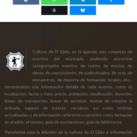
Cultura de El Ejido, es la agenda más completa de
eventos del municipio, pudiendo encontrar
categorizados eventos de teatro, de música, de
danza, de exposiciones, de audiovisuales, de ocio, de
encuentros, de deporte de formación, locales, etc...
mostrándote una información detalla de cada evento, como su
localización, fecha y hora, precio, población, clasificación, duración,
líneas de transportes, líneas de autobús, formas de comprar la
entrada, lugares de interés cercanos, así como noticias
actualizadas, y de información referente a servicios como farmacias
en el ejido, el tiempo, guía de asociaciones, guía de bibliotecas.
Plataforma para la difusión de la cultura de El Ejido e información