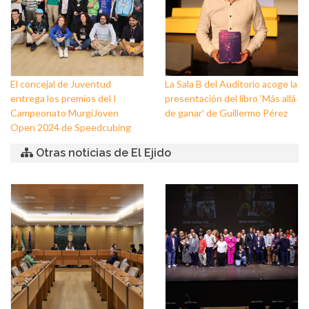
El concejal de Juventud
La Sala B del Auditorio acoge la
entrega los premios del I
presentación del libro ‘Más allá
Campeonato MurgiJoven
de ganar’ de Guillermo Pérez
Open 2024 de Speedcubing
Otras noticias de El Ejido