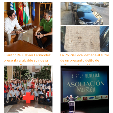
El autor Raúl Javier Fernández
La Policía Local detiene al autor
presenta al alcalde su nueva
de un presunto delito de
novela ‘La Primera Navidad’ de
daños a varios vehículos tras
Las Crónicas de Sant Claus
ser grabado por el sistema de
videovigilancia