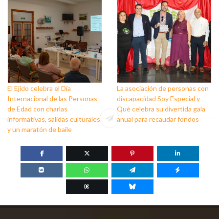
El Ejido celebra el Día
La asociación de personas con
Internacional de las Personas
discapacidad Soy Especial y
de Edad con charlas
Qué celebra su divertida gala
informativas, salidas culturales
anual para recaudar fondos
y un maratón de baile