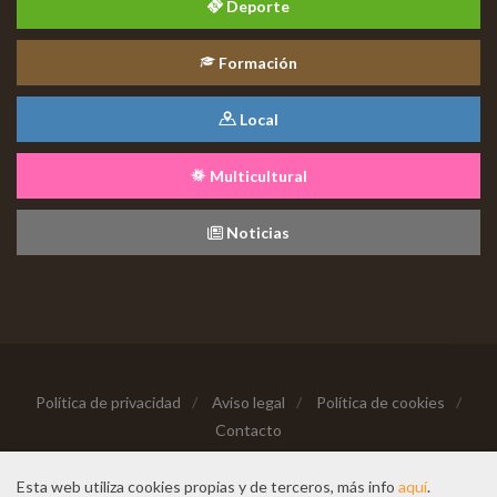
Deporte
Formación
Local
Multicultural
Noticias
Política de privacidad
/
Aviso legal
/
Política de cookies
/
Contacto
Copyright © 2026 Todos los derechos reservados
Esta web utiliza cookies propias y de terceros, más info
aquí
.
Hecho con cariño desde