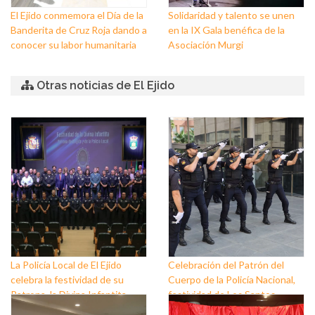
El Ejido conmemora el Día de la
Solidaridad y talento se unen
Banderita de Cruz Roja dando a
en la IX Gala benéfica de la
conocer su labor humanitaria
Asociación Murgi
Otras noticias de El Ejido
La Policía Local de El Ejido
Celebración del Patrón del
celebra la festividad de su
Cuerpo de la Policía Nacional,
Patrona, la Divina Infantita
festividad de Los Santos
Ángeles Custodios