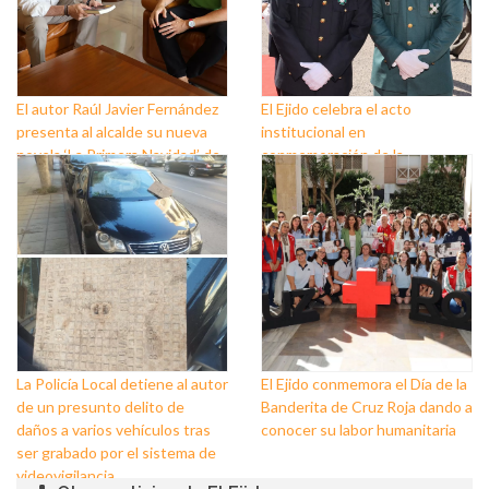
El autor Raúl Javier Fernández
El Ejido celebra el acto
presenta al alcalde su nueva
institucional en
novela ‘La Primera Navidad’ de
conmemoración de la
Las Crónicas de Sant Claus
Festividad de la Virgen del
Pilar, Patrona de la Guardia
Civil
La Policía Local detiene al autor
El Ejido conmemora el Día de la
de un presunto delito de
Banderita de Cruz Roja dando a
daños a varios vehículos tras
conocer su labor humanitaria
ser grabado por el sistema de
videovigilancia